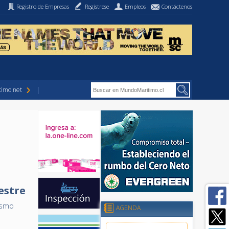
Registro de Empresas
Regístrese
Empleos
Contáctenos
imo.net
estre
mismo
AGENDA