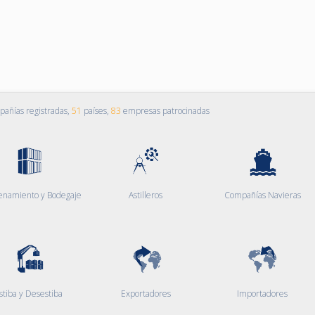
añías registradas,
51
países,
83
empresas patrocinadas
enamiento y Bodegaje
Astilleros
Compañías Navieras
stiba y Desestiba
Exportadores
Importadores