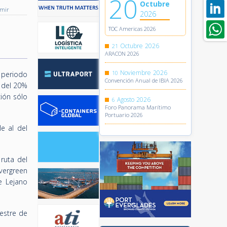
20
Octubre
imir
2026
TOC Americas 2026
Octubre
2026
21
ARACON 2026
Noviembre
2026
10
 periodo
Convención Anual de IBIA 2026
o del 20%
ión sólo
Agosto
2026
6
Foro Panorama Marítimo
Portuario 2026
e al del
ruta del
vergreen
e Lejano
mestre de