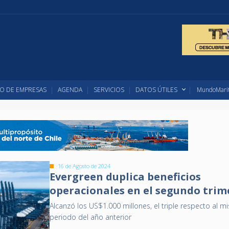
O DE EMPRESAS
AGENDA
SERVICIOS
DATOS ÚTILES
MundoMarit
16 de Agosto de 2024
Evergreen duplica beneficios
operacionales en el segundo trim
Alcanzó los US$1.000 millones, el triple respecto al 
periodo del año anterior