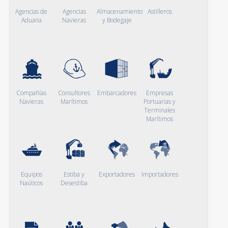
Agencias de
Agencias
Almacenamiento
Astilleros
Aduana
Navieras
y Bodegaje
Compañías
Consultores
Embarcadores
Empresas
Navieras
Marítimos
Portuarias y
Terminales
Marítimos
Equipos
Estiba y
Exportadores
Importadores
Naúticos
Desestiba