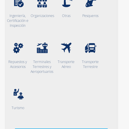
Ingeniería,
Organizaciones
Otras
Pesqueros
Certificación e
Inspección
Repuestos y
Terminales
Transporte
Transporte
Accesorios
Terrestres y
Aéreo
Terrestre
Aeroportuarios
Turismo