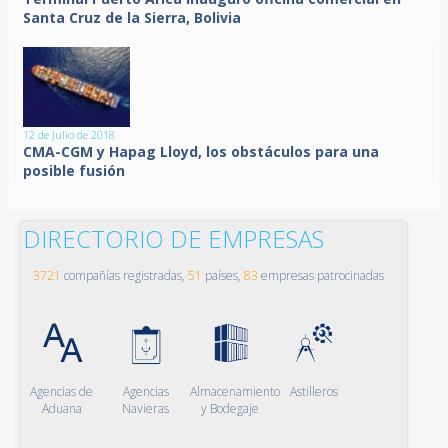
Santa Cruz de la Sierra, Bolivia
12 de Julio de 2018
CMA-CGM y Hapag Lloyd, los obstáculos para una
posible fusión
DIRECTORIO DE EMPRESAS
3721
compañías registradas,
51
países,
83
empresas patrocinadas
Agencias de
Agencias
Almacenamiento
Astilleros
Aduana
Navieras
y Bodegaje