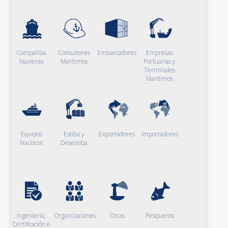
Compañías
Consultores
Embarcadores
Empresas
Navieras
Marítimos
Portuarias y
Terminales
Marítimos
Equipos
Estiba y
Exportadores
Importadores
Naúticos
Desestiba
Ingeniería,
Organizaciones
Otras
Pesqueros
Certificación e