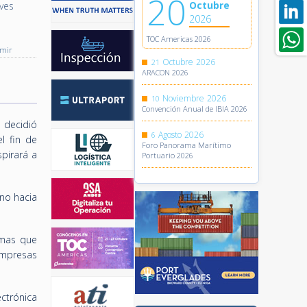
20
Octubre
aves
2026
TOC Americas 2026
imir
Octubre
2026
21
ARACON 2026
Noviembre
2026
10
Convención Anual de IBIA 2026
 decidió
Agosto
2026
6
l fin de
Foro Panorama Marítimo
spirará a
Portuario 2026
no hacia
emas que
 Empresas
ctrónica