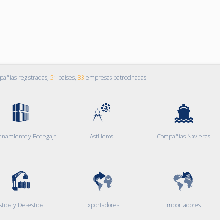
añías registradas,
51
países,
83
empresas patrocinadas
enamiento y Bodegaje
Astilleros
Compañías Navieras
stiba y Desestiba
Exportadores
Importadores