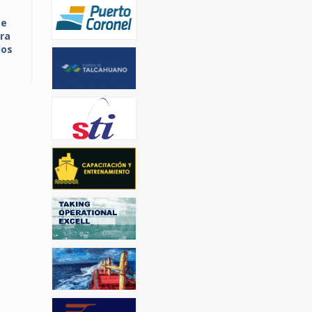
te
ra
los