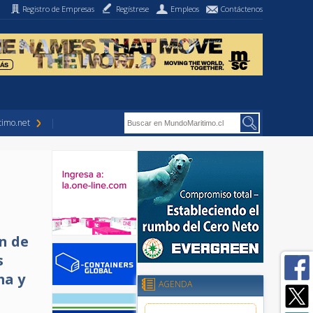
Registro de Empresas
Regístrese
Empleos
Contáctenos
imo.net
n de
s
ma y
AGENDA