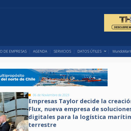
O DE EMPRESAS
AGENDA
SERVICIOS
DATOS ÚTILES
MundoMarit
06 de Noviembre de 2023
Empresas Taylor decide la creació
Flux, nueva empresa de solucione
digitales para la logística maríti
terrestre