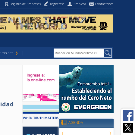
Registro de Empresas
Regístrese
Empleos
Contáctenos
imo.net
nidad
AGENDA