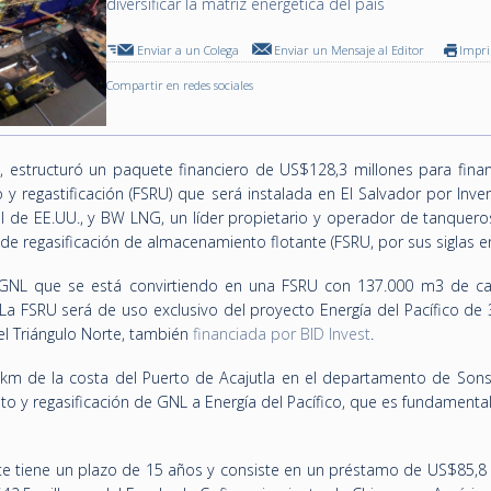
diversificar la matriz energética del país
Enviar a un Colega
Enviar un Mensaje al Editor
Impr
Compartir en redes sociales
 estructuró un paquete financiero de US$128,3 millones para finan
y regastificación (FSRU) que será instalada en El Salvador
por Inve
bal de EE.UU., y BW LNG, un líder propietario y operador de tanquer
de regasificación de almacenamiento flotante (FSRU, por sus siglas en 
 GNL que se está convirtiendo en una FSRU con 137.000 m3 de c
a FSRU será de uso exclusivo del proyecto Energía del Pacífico de
 el Triángulo Norte, también
financiada por BID Invest
.
 km de la costa del Puerto de Acajutla en el departamento de Sons
o y regasificación de GNL a Energía del Pacífico, que es fundamenta
ste tiene un plazo de 15 años y consiste en un préstamo de US$85,8 