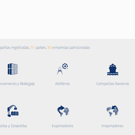
añías registradas,
51
países,
83
empresas patrocinadas
enamiento y Bodegaje
Astilleros
Compañías Navieras
stiba y Desestiba
Exportadores
Importadores