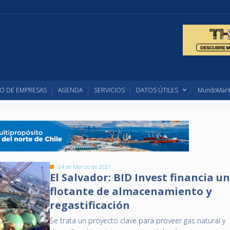
O DE EMPRESAS
AGENDA
SERVICIOS
DATOS ÚTILES
MundoMarit
24 de Marzo de 2021
El Salvador: BID Invest financia u
flotante de almacenamiento y
regastificación
Se trata un proyecto clave para proveer gas natural y