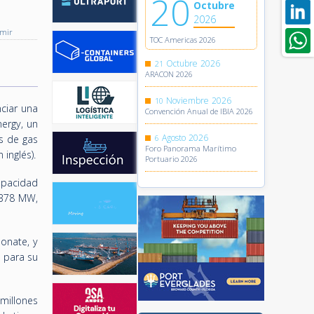
20
Octubre
2026
imir
TOC Americas 2026
Octubre
2026
21
ARACON 2026
Noviembre
2026
10
ciar una
Convención Anual de IBIA 2026
nergy, un
Agosto
2026
os de gas
6
Foro Panorama Marítimo
inglés).
Portuario 2026
apacidad
 378 MW,
onate, y
l para su
millones