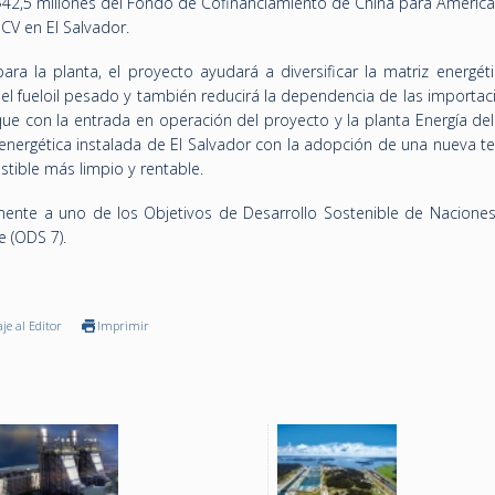
42,5 millones del Fondo de Cofinanciamiento de China para América 
CV en El Salvador.
a la planta, el proyecto ayudará a diversificar la matriz energéti
del fueloil pesado y también reducirá la dependencia de las importa
 que con la entrada en operación del proyecto y la planta Energía del
ergética instalada de El Salvador con la adopción de una nueva te
ible más limpio y rentable.
mente a uno de los Objetivos de Desarrollo Sostenible de Naciones
 (ODS 7).
je al Editor
Imprimir