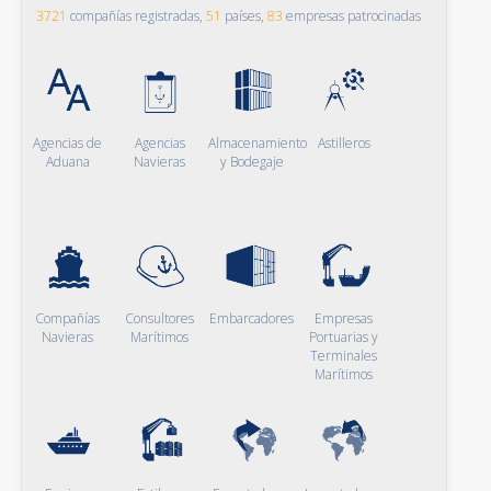
3721
compañías registradas,
51
países,
83
empresas patrocinadas
Agencias de
Agencias
Almacenamiento
Astilleros
Aduana
Navieras
y Bodegaje
Compañías
Consultores
Embarcadores
Empresas
Navieras
Marítimos
Portuarias y
Terminales
Marítimos