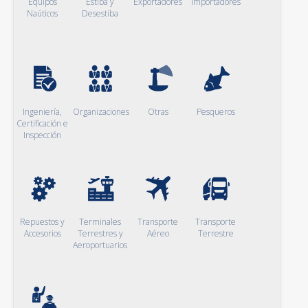
Equipos
Estiba y
Exportadores
Importadores
Naúticos
Desestiba
Ingeniería,
Organizaciones
Otras
Pesqueros
Certificación e
Inspección
Repuestos y
Terminales
Transporte
Transporte
Accesorios
Terrestres y
Aéreo
Terrestre
Aeroportuarios