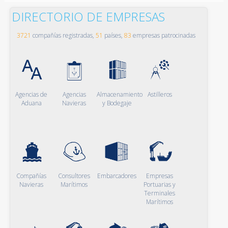
DIRECTORIO DE EMPRESAS
3721
compañías registradas,
51
países,
83
empresas patrocinadas
Agencias de
Agencias
Almacenamiento
Astilleros
Aduana
Navieras
y Bodegaje
Compañías
Consultores
Embarcadores
Empresas
Navieras
Marítimos
Portuarias y
Terminales
Marítimos