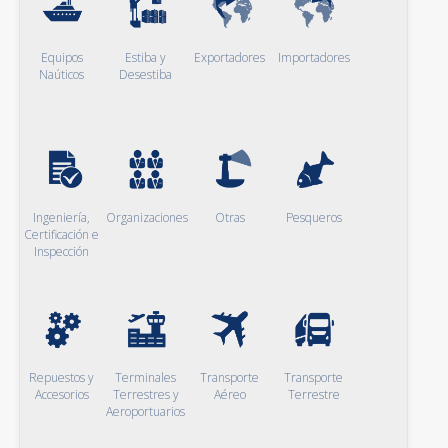
Equipos
Estiba y
Exportadores
Importadores
Naúticos
Desestiba
Ingeniería,
Organizaciones
Otras
Pesqueros
Certificación e
Inspección
Repuestos y
Terminales
Transporte
Transporte
Accesorios
Terrestres y
Aéreo
Terrestre
Aeroportuarios