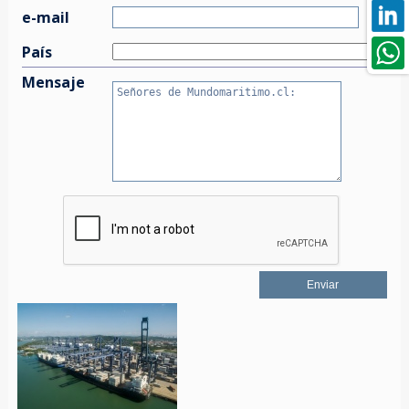
e-mail
País
Mensaje