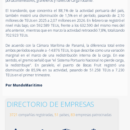
portacontenedores, graneleros y naves de carga rodante.
El transbordo, que concentra el 88,1% de la actividad portuaria del país,
también mostró una disminución de 1,5% en el período, pasando de 2,10
millones de TEUs en 2025 a 2,07 millones en 2026. En febrero se registró el
nivel más bajo, con 592.589 TEUs, frente a los 632.590 del mismo mes del
año anterior, mientras que en marzo la actividad retrocedió 7,8%, totalizando
702.923 TEUs.
De acuerdo con la Cámara Marítima de Panamá, la diferencia total entre
ambos períodos equivale a -14.876 TEUs, lo que describe como una variación
marginal en el marco de una redistribución interna de la carga. En ese
sentido, el gremio señaló que “el Sistema Portuario Nacional no pierde carga,
la redistribuye”. En paralelo, el puerto de Bocas Fruit registró una
disminución de 85,9% en su actividad, pasando de 51.258 TEUs a 7.230
TEUs en el primer trimestre.
Por MundoMaritimo
DIRECTORIO DE EMPRESAS
3721
compañías registradas,
51
países,
83
empresas patrocinadas