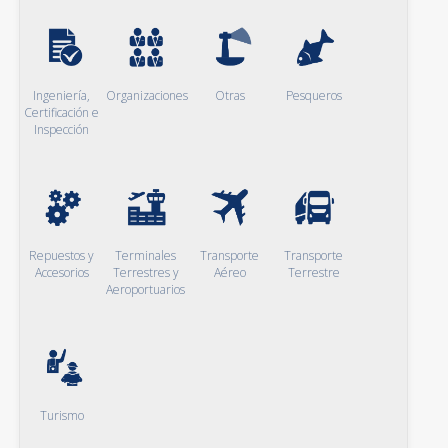
Ingeniería,
Organizaciones
Otras
Pesqueros
Certificación e
Inspección
Repuestos y
Terminales
Transporte
Transporte
Accesorios
Terrestres y
Aéreo
Terrestre
Aeroportuarios
Turismo