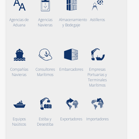
Agencias de
Agencias
Almacenamiento
Astilleros
Aduana
Navieras
y Bodegaje
Compañías
Consultores
Embarcadores
Empresas
Navieras
Marítimos
Portuarias y
Terminales
Marítimos
Equipos
Estiba y
Exportadores
Importadores
Naúticos
Desestiba