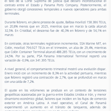
el fallo de la Corte Suprema de Justicia que declaró inconstitucional el
contrato entre el Estado y Panama Ports Company. Posteriormente, el
gobierno otorgó concesiones temporales a nuevos operadores para ambas
terminales.
Durante febrero, en pleno proceso de ajuste, Balboa movilizó 158.386 TEUs,
un 20,8% menos que en 2025, mientras que en marzo la caída alcanzó
32,5%. En Cristóbal, el descenso fue de 40,3% en febrero y de 56,1% en
marzo.
En contraste, otras terminales registraron incrementos. SSA Marine MIT, en
Colón, movilizó 796.927 TEUs en el trimestre, un alza de 29,4%, mientras
que Colón Container Terminal alcanzó 488.285 TEUs, con un crecimiento de
24,5%. Por su parte, PSA Panama International Terminal reportó una
variación de -0,9%, con 341.395 TEUs.
A nivel general, el comportamiento trimestral mostró una evolución dispar.
Enero inició con un incremento de 8,3% en la actividad portuaria, mientras
que febrero registró una contracción de 2,7%, que se profundizó en marzo
con una caída de 7,2%.
El ajuste en los volúmenes se produce en un contexto de tensiones
geopolíticas ocasionadas por la guerra entre Estados Unidos e Irán, y menor
dinamismo económico global, factores que inciden en los flujos de comercio
exterior en América Latina. A nivel operativo, el Canal de Panamá
experimentó un aumento en el tránsito de tanqueros, además de