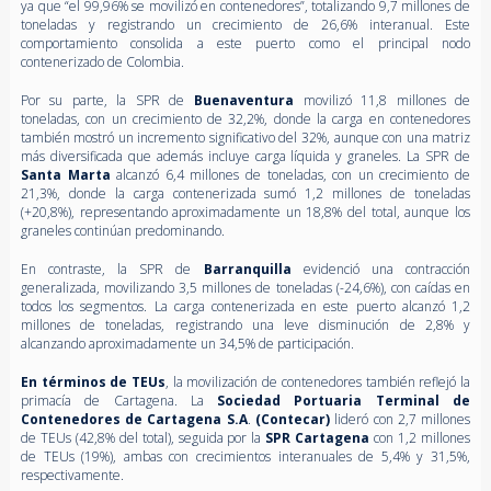
ya que “el 99,96% se movilizó en contenedores”, totalizando 9,7 millones de
toneladas y registrando un crecimiento de 26,6% interanual. Este
comportamiento consolida a este puerto como el principal nodo
contenerizado de Colombia.
Por su parte, la SPR de
Buenaventura
movilizó 11,8 millones de
toneladas, con un crecimiento de 32,2%, donde la carga en contenedores
también mostró un incremento significativo del 32%, aunque con una matriz
más diversificada que además incluye carga líquida y graneles. La SPR de
Santa Marta
alcanzó 6,4 millones de toneladas, con un crecimiento de
21,3%, donde la carga contenerizada sumó 1,2 millones de toneladas
(+20,8%), representando aproximadamente un 18,8% del total, aunque los
graneles continúan predominando.
En contraste, la SPR de
Barranquilla
evidenció una contracción
generalizada, movilizando 3,5 millones de toneladas (-24,6%), con caídas en
todos los segmentos. La carga contenerizada en este puerto alcanzó 1,2
millones de toneladas, registrando una leve disminución de 2,8% y
alcanzando aproximadamente un 34,5% de participación.
En términos de TEUs
, la movilización de contenedores también reflejó la
primacía de Cartagena. La
Sociedad Portuaria Terminal de
Contenedores de Cartagena S.A
.
(Contecar)
lideró con 2,7 millones
de TEUs (42,8% del total), seguida por la
SPR Cartagena
con 1,2 millones
de TEUs (19%), ambas con crecimientos interanuales de 5,4% y 31,5%,
respectivamente.