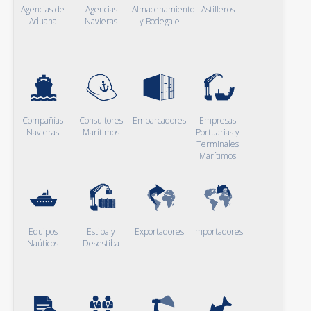
Agencias de
Agencias
Almacenamiento
Astilleros
Aduana
Navieras
y Bodegaje
Compañías
Consultores
Embarcadores
Empresas
Navieras
Marítimos
Portuarias y
Terminales
Marítimos
Equipos
Estiba y
Exportadores
Importadores
Naúticos
Desestiba