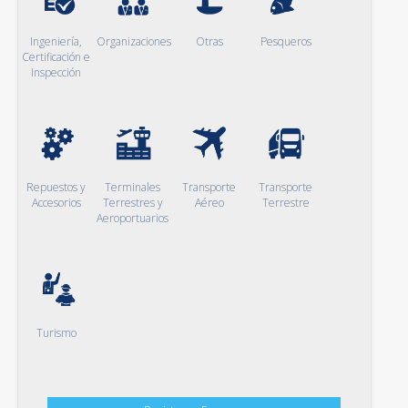
Ingeniería,
Organizaciones
Otras
Pesqueros
Certificación e
Inspección
Repuestos y
Terminales
Transporte
Transporte
Accesorios
Terrestres y
Aéreo
Terrestre
Aeroportuarios
Turismo