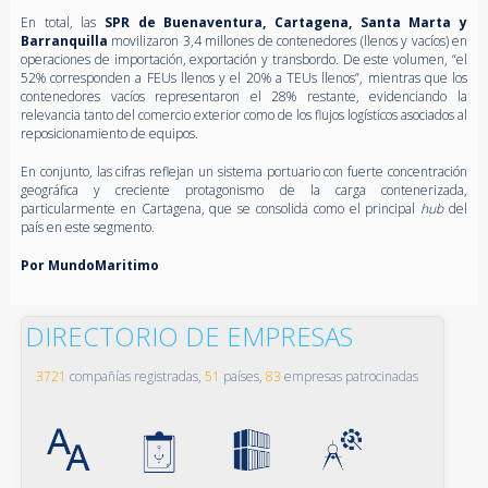
En total, las
SPR de Buenaventura, Cartagena, Santa Marta y
Barranquilla
movilizaron 3,4 millones de contenedores
(llenos y vacíos) en
operaciones de importación, exportación y transbordo. De este volumen, “el
52% corresponden a FEUs llenos y el 20% a TEUs llenos”, mientras que los
contenedores vacíos representaron el 28% restante, evidenciando la
relevancia tanto del comercio exterior como de los flujos logísticos asociados al
reposicionamiento de equipos.
En conjunto, las cifras reflejan un sistema portuario con fuerte concentración
geográfica y creciente protagonismo de la carga contenerizada,
particularmente en Cartagena, que se consolida como el principal
hub
del
país en este segmento.
Por MundoMaritimo
DIRECTORIO DE EMPRESAS
3721
compañías registradas,
51
países,
83
empresas patrocinadas