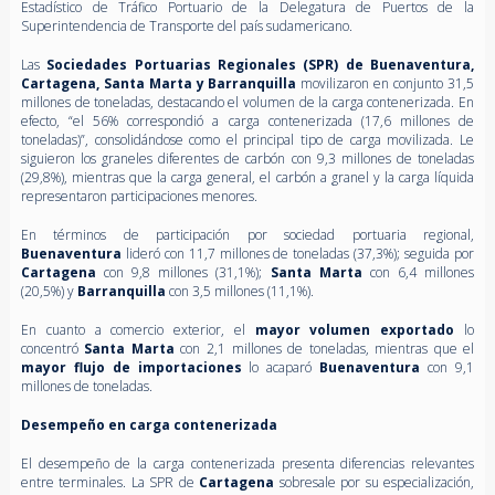
Estadístico de Tráfico Portuario de la Delegatura de Puertos de la
Superintendencia de Transporte del país sudamericano.
Las
Sociedades Portuarias Regionales (SPR) de Buenaventura,
Cartagena, Santa Marta y Barranquilla
movilizaron en conjunto 31,5
millones de toneladas, destacando el volumen de la carga contenerizada. En
efecto, “el 56% correspondió a carga contenerizada (17,6 millones de
toneladas)”, consolidándose como el principal tipo de carga movilizada. Le
siguieron los graneles diferentes de carbón con 9,3 millones de toneladas
(29,8%), mientras que la carga general, el carbón a granel y la carga líquida
representaron participaciones menores.
En términos de participación por sociedad portuaria regional,
Buenaventura
lideró con 11,7 millones de toneladas (37,3%); seguida por
Cartagena
con 9,8 millones (31,1%);
Santa Marta
con 6,4 millones
(20,5%) y
Barranquilla
con 3,5 millones (11,1%).
En cuanto a comercio exterior, el
mayor volumen exportado
lo
concentró
Santa Marta
con 2,1 millones de toneladas, mientras que el
mayor flujo de importaciones
lo acaparó
Buenaventura
con 9,1
millones de toneladas.
Desempeño en carga contenerizada
El desempeño de la carga contenerizada presenta diferencias relevantes
entre terminales. La SPR de
Cartagena
sobresale por su especialización,