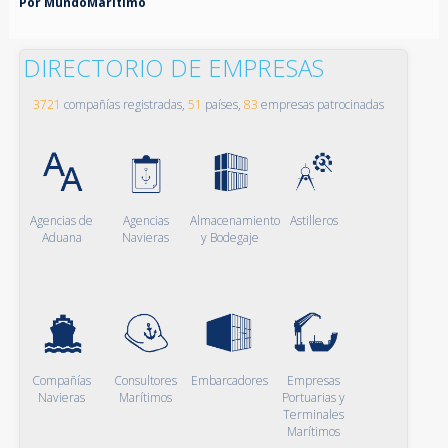
Por MundoMaritimo
DIRECTORIO DE EMPRESAS
3721
compañías registradas,
51
países,
83
empresas patrocinadas
Agencias de
Agencias
Almacenamiento
Astilleros
Aduana
Navieras
y Bodegaje
Compañías
Consultores
Embarcadores
Empresas
Navieras
Marítimos
Portuarias y
Terminales
Marítimos