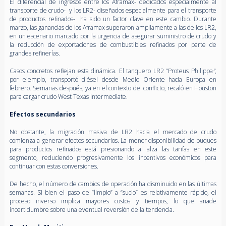
El diferencial de ingresos entre los Aframax- dedicados especialmente al
transporte de crudo- y los LR2- diseñados especialmente para el transporte
de productos refinados- ha sido un factor clave en este cambio. Durante
marzo, las ganancias de los Aframax superaron ampliamente a las de los LR2,
en un escenario marcado por la urgencia de asegurar suministro de crudo y
la reducción de exportaciones de combustibles refinados por parte de
grandes refinerías.
Casos concretos reflejan esta dinámica. El tanquero LR2 “Proteus Philippa
”
,
por ejemplo, transportó diésel desde Medio Oriente hacia Europa en
febrero. Semanas después, ya en el contexto del conflicto, recaló en Houston
para cargar crudo West Texas Intermediate.
Efectos secundarios
No obstante, la migración masiva de LR2 hacia el mercado de crudo
comienza a generar efectos secundarios. La menor disponibilidad de buques
para productos refinados está presionando al alza las tarifas en este
segmento, reduciendo progresivamente los incentivos económicos para
continuar con estas conversiones.
De hecho, el número de cambios de operación ha disminuido en las últimas
semanas. Si bien el paso de “limpio” a “sucio” es relativamente rápido, el
proceso inverso implica mayores costos y tiempos, lo que añade
incertidumbre sobre una eventual reversión de la tendencia.