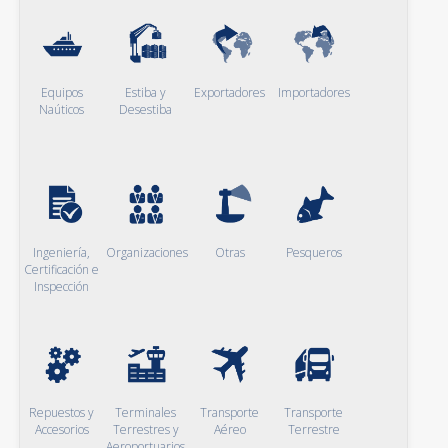
Equipos
Estiba y
Exportadores
Importadores
Naúticos
Desestiba
Ingeniería,
Organizaciones
Otras
Pesqueros
Certificación e
Inspección
Repuestos y
Terminales
Transporte
Transporte
Accesorios
Terrestres y
Aéreo
Terrestre
Aeroportuarios