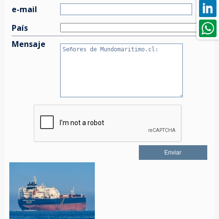
e-mail
País
Mensaje