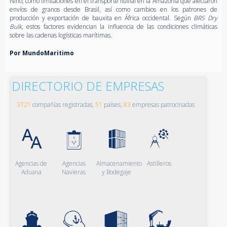
Niño, como limitaciones en el transporte fluvial en la Amazonía que afectaron
envíos de granos desde Brasil, así como cambios en los patrones de
producción y exportación de bauxita en África occidental. Según
BRS Dry
Bulk
, estos factores evidencian la influencia de las condiciones climáticas
sobre las cadenas logísticas marítimas.
Por MundoMaritimo
DIRECTORIO DE EMPRESAS
3721
compañías registradas,
51
países,
83
empresas patrocinadas
Agencias de
Agencias
Almacenamiento
Astilleros
Aduana
Navieras
y Bodegaje