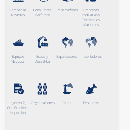
Compañías
Consultores
Embarcadores
Empresas
Navieras
Marítimos
Portuarias y
Terminales
Marítimos
Equipos
Estiba y
Exportadores
Importadores
Naúticos
Desestiba
Ingeniería,
Organizaciones
Otras
Pesqueros
Certificación e
Inspección