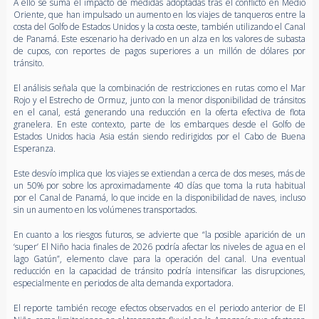
A ello se suma el impacto de medidas adoptadas tras el conflicto en Medio
Oriente, que han impulsado un aumento en los viajes de tanqueros entre la
costa del Golfo de Estados Unidos y la costa oeste, también utilizando el Canal
de Panamá. Este escenario ha derivado en un alza en los valores de subasta
de cupos, con reportes de pagos superiores a un millón de dólares por
tránsito.
El análisis señala que la combinación de restricciones en rutas como el Mar
Rojo y el Estrecho de Ormuz, junto con la menor disponibilidad de tránsitos
en el canal, está generando una reducción en la oferta efectiva de flota
granelera. En este contexto, parte de los embarques desde el Golfo de
Estados Unidos hacia Asia están siendo redirigidos por el Cabo de Buena
Esperanza.
Este desvío implica que los viajes se extiendan a cerca de dos meses, más de
un 50% por sobre los aproximadamente 40 días que toma la ruta habitual
por el Canal de Panamá, lo que incide en la disponibilidad de naves, incluso
sin un aumento en los volúmenes transportados.
En cuanto a los riesgos futuros, se advierte que “la posible aparición de un
‘super’ El Niño hacia finales de 2026 podría afectar los niveles de agua en el
lago Gatún”, elemento clave para la operación del canal. Una eventual
reducción en la capacidad de tránsito podría intensificar las disrupciones,
especialmente en periodos de alta demanda exportadora.
El reporte también recoge efectos observados en el periodo anterior de El