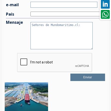
e-mail
País
Mensaje