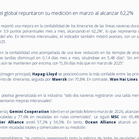
ivel global repuntaron su medición en marzo al alcanzar 62,2%
reportó una mejora en la confiabilidad de los itinerarios de las líneas navieras du
n 3,9 puntos porcentuales mes a mes, alcanzando el 62,2%”, lo que representa 
 del año. En términos interanuales, el indicador también mostró avances, con un a
025.
n la confiabilidad vino acompañada de una leve reducción en los tiempos de atra
adas tardías disminuyó en 0,14 días mes a mes, situándose en 5,48 días”. Sin e
sos aún se mantienen por encima, con “0,36 días más que en marzo de 2025”.
r
(imagen principal),
Hapag-Lloyd
se posicionó como la más confiable entre las pri
nto de itinerarios, seguida por
Maersk
con 70,8%. En contraste,
Wan Hai Lines
ositiva generalizada en la industria: “solo dos navieras registraron una caída men
esentaron mejoras interanuales”.
ería),
Gemini Cooperation
lideró en el período febrero-marzo de 2026, alcanza
recaladas y 77,6% en recaladas en rutas comerciales”. Le siguió
MSC
con 65,4%
ier Alliance
anotó 57,2% y 56,5%. En tanto,
Ocean Alliance
alcanzó un 
entre recaladas totales y comerciales en su medición.
etodológicos, “se continúa presentando tanto la métrica de ‘todas las recaladas’ 