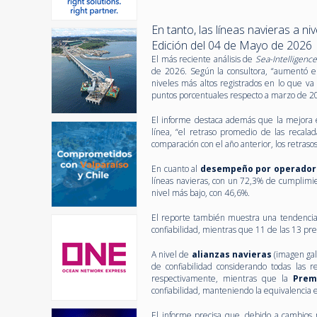
En tanto, las líneas navieras a n
Edición del 04 de Mayo de 2026
El más reciente análisis de
Sea-Intelligence
de 2026. Según la consultora, “aumentó e
niveles más altos registrados en lo que va
puntos porcentuales respecto a marzo de 2
El informe destaca además que la mejora e
línea, “el retraso promedio de las recal
comparación con el año anterior, los retra
En cuanto al
desempeño por operado
líneas navieras, con un 72,3% de cumplimie
nivel más bajo, con 46,6%.
El reporte también muestra una tendencia p
confiabilidad, mientras que 11 de las 13 pr
A nivel de
alianzas navieras
(imagen gal
de confiabilidad considerando todas las 
respectivamente, mientras que la
Prem
confiabilidad, manteniendo la equivalencia 
El informe precisa que, debido a cambios m