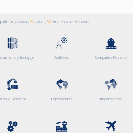
añías registradas,
51
países,
83
empresas patrocinadas
enamiento y Bodegaje
Astilleros
Compañías Navieras
stiba y Desestiba
Exportadores
Importadores