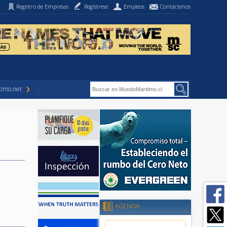
Registro de Empresas
Regístrese
Empleos
Contáctenos
imo.net
AGENDA