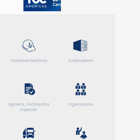
Consultores Marítimos
Embarcadores
Ingeniería, Certificación e
Organizaciones
Inspección