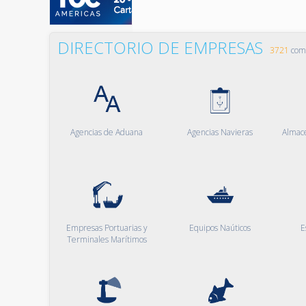
DIRECTORIO DE EMPRESAS
3721
comp
Agencias de Aduana
Agencias Navieras
Almac
Empresas Portuarias y
Equipos Naúticos
E
Terminales Marítimos