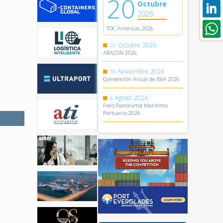
20
Octubre
2026
TOC Americas 2026
Octubre
2026
21
ARACON 2026
Noviembre
2026
10
Convención Anual de IBIA 2026
Agosto
2026
6
Foro Panorama Marítimo
Portuario 2026