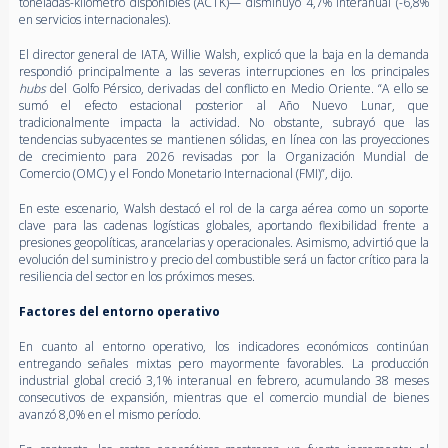
toneladas-kilómetro disponibles (ACTK)— disminuyó 4,7% interanual (-6,8%
en servicios internacionales).
El director general de IATA, Willie Walsh, explicó que la baja en la demanda
respondió principalmente a las severas interrupciones en los principales
hubs
del Golfo Pérsico, derivadas del conflicto en Medio Oriente. “A ello se
sumó el efecto estacional posterior al Año Nuevo Lunar, que
tradicionalmente impacta la actividad. No obstante, subrayó que las
tendencias subyacentes se mantienen sólidas, en línea con las proyecciones
de crecimiento para 2026 revisadas por la Organización Mundial de
Comercio (OMC) y el Fondo Monetario Internacional (FMI)”, dijo.
En este escenario, Walsh destacó el rol de la carga aérea como un soporte
clave para las cadenas logísticas globales, aportando flexibilidad frente a
presiones geopolíticas, arancelarias y operacionales. Asimismo, advirtió que la
evolución del suministro y precio del combustible será un factor crítico para la
resiliencia del sector en los próximos meses.
Factores del entorno operativo
En cuanto al entorno operativo, los indicadores económicos continúan
entregando señales mixtas pero mayormente favorables. La producción
industrial global creció 3,1% interanual en febrero, acumulando 38 meses
consecutivos de expansión, mientras que el comercio mundial de bienes
avanzó 8,0% en el mismo período.