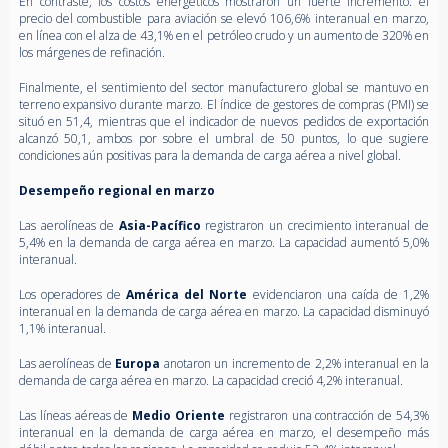
En contraste, los costos energéticos mostraron un fuerte incremento: el
precio del combustible para aviación se elevó 106,6% interanual en marzo,
en línea con el alza de 43,1% en el petróleo crudo y un aumento de 320% en
los márgenes de refinación.
Finalmente, el sentimiento del sector manufacturero global se mantuvo en
terreno expansivo durante marzo. El índice de gestores de compras (PMI) se
situó en 51,4, mientras que el indicador de nuevos pedidos de exportación
alcanzó 50,1, ambos por sobre el umbral de 50 puntos, lo que sugiere
condiciones aún positivas para la demanda de carga aérea a nivel global.
Desempeño regional en marzo
Las aerolíneas de
Asia-Pacífico
registraron un crecimiento interanual de
5,4% en la demanda de carga aérea en marzo. La capacidad aumentó 5,0%
interanual.
Los operadores de
América del Norte
evidenciaron una caída de 1,2%
interanual en la demanda de carga aérea en marzo. La capacidad disminuyó
1,1% interanual.
Las aerolíneas de
Europa
anotaron un incremento de 2,2% interanual en la
demanda de carga aérea en marzo. La capacidad creció 4,2% interanual.
Las líneas aéreas de
Medio Oriente
registraron una contracción de 54,3%
interanual en la demanda de carga aérea en marzo, el desempeño más