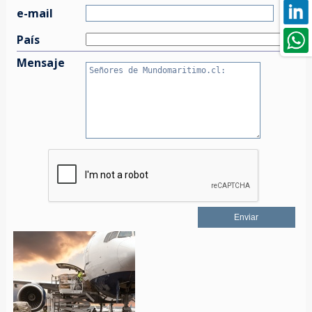
e-mail
País
Mensaje