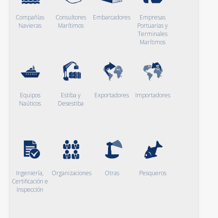
Compañías
Consultores
Embarcadores
Empresas
Navieras
Marítimos
Portuarias y
Terminales
Marítimos
Equipos
Estiba y
Exportadores
Importadores
Naúticos
Desestiba
Ingeniería,
Organizaciones
Otras
Pesqueros
Certificación e
Inspección