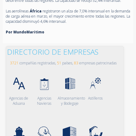
débil entre todas las regiones. La capacidad se redujo 52,4% interanual.
Las aerolíneas
África
registraron un alza de 7,0% interanual en la demanda
de carga aérea en marzo, el mayor crecimiento entre todas las regiones. La
capacidad disminuyó 4,6% interanual.
Por MundoMaritimo
DIRECTORIO DE EMPRESAS
3721
compañías registradas,
51
países,
83
empresas patrocinadas
Agencias de
Agencias
Almacenamiento
Astilleros
Aduana
Navieras
y Bodegaje