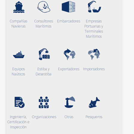
Compañías
Consultores
Embarcadores
Empresas
Navieras
Marítimos
Portuarias y
Terminales
Marítimos
Equipos
Estiba y
Exportadores
Importadores
Naúticos
Desestiba
Ingeniería,
Organizaciones
Otras
Pesqueros
Certificación e
Inspección