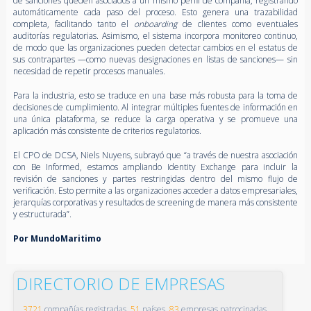
de sanciones queden asociados a un mismo perfil de compañía, registrando
automáticamente cada paso del proceso. Esto genera una trazabilidad
completa, facilitando tanto el
onboarding
de clientes como eventuales
auditorías regulatorias. Asimismo, el sistema incorpora monitoreo continuo,
de modo que las organizaciones pueden detectar cambios en el estatus de
sus contrapartes —como nuevas designaciones en listas de sanciones— sin
necesidad de repetir procesos manuales.
Para la industria, esto se traduce en una base más robusta para la toma de
decisiones de cumplimiento. Al integrar múltiples fuentes de información en
una única plataforma, se reduce la carga operativa y se promueve una
aplicación más consistente de criterios regulatorios.
El CPO de DCSA, Niels Nuyens, subrayó que “a través de nuestra asociación
con Be Informed, estamos ampliando Identity Exchange para incluir la
revisión de sanciones y partes restringidas dentro del mismo flujo de
verificación. Esto permite a las organizaciones acceder a datos empresariales,
jerarquías corporativas y resultados de screening de manera más consistente
y estructurada”.
Por MundoMaritimo
DIRECTORIO DE EMPRESAS
3721
compañías registradas,
51
países,
83
empresas patrocinadas