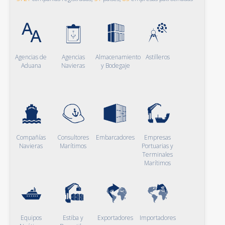
Agencias de
Agencias
Almacenamiento
Astilleros
Aduana
Navieras
y Bodegaje
Compañías
Consultores
Embarcadores
Empresas
Navieras
Marítimos
Portuarias y
Terminales
Marítimos
Equipos
Estiba y
Exportadores
Importadores