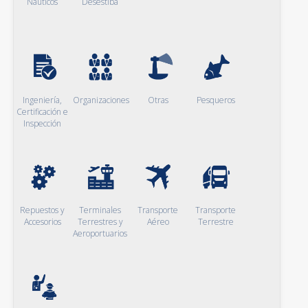
Naúticos
Desestiba
Ingeniería,
Organizaciones
Otras
Pesqueros
Certificación e
Inspección
Repuestos y
Terminales
Transporte
Transporte
Accesorios
Terrestres y
Aéreo
Terrestre
Aeroportuarios