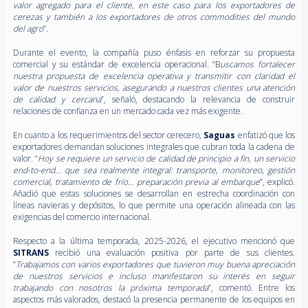
valor agregado para el cliente, en este caso para los exportadores de
cerezas y también a los exportadores de otros commodities del mundo
del agro
”.
Durante el evento, la compañía puso énfasis en reforzar su propuesta
comercial y su estándar de excelencia operacional. “B
uscamos fortalecer
nuestra propuesta de excelencia operativa y transmitir con claridad el
valor de nuestros servicios, asegurando a nuestros clientes una atención
de calidad y cercana
”, señaló, destacando la relevancia de construir
relaciones de confianza en un mercado cada vez más exigente.
En cuanto a los requerimientos del sector cerecero,
Saguas
enfatizó que los
exportadores demandan soluciones integrales que cubran toda la cadena de
valor. “
Hoy se requiere un servicio de calidad de principio a fin, un servicio
end-to-end… que sea realmente integral: transporte, monitoreo, gestión
comercial, tratamiento de frío… preparación previa al embarque
”, explicó.
Añadió que estas soluciones se desarrollan en estrecha coordinación con
líneas navieras y depósitos, lo que permite una operación alineada con las
exigencias del comercio internacional.
Respecto a la última temporada, 2025-2026, el ejecutivo mencionó que
SITRANS
recibió una evaluación positiva por parte de sus clientes.
“
Trabajamos con varios exportadores que tuvieron muy buena apreciación
de nuestros servicios e incluso manifestaron su interés en seguir
trabajando con nosotros la próxima temporada
”, comentó. Entre los
aspectos más valorados, destacó la presencia permanente de los equipos en