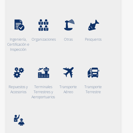
Ingeniería,
Organizaciones
Otras
Pesqueros
Certificación e
Inspección
Repuestos y
Terminales
Transporte
Transporte
Accesorios
Terrestres y
Aéreo
Terrestre
Aeroportuarios