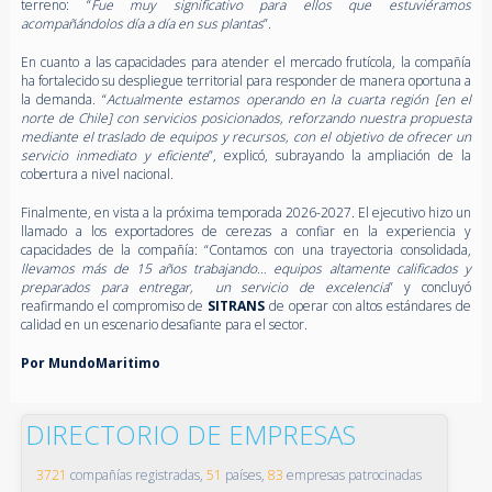
terreno: “
Fue muy significativo para ellos que estuviéramos
acompañándolos día a día en sus plantas
”.
En cuanto a las capacidades para atender el mercado frutícola, la compañía
ha fortalecido su despliegue territorial para responder de manera oportuna a
la demanda. “
Actualmente estamos operando en la cuarta región [en el
norte de Chile] con servicios posicionados, reforzando nuestra propuesta
mediante el traslado de equipos y recursos, con el objetivo de ofrecer un
servicio inmediato y eficiente
”, explicó, subrayando la ampliación de la
cobertura a nivel nacional.
Finalmente, en vista a la próxima temporada 2026-2027. El ejecutivo hizo un
llamado a los exportadores de cerezas a confiar en la experiencia y
capacidades de la compañía: “Contamos con una trayectoria consolidada,
llevamos más de 15 años trabajando… equipos altamente calificados y
preparados para entregar, un servicio de excelencia
” y concluyó
reafirmando el compromiso de
SITRANS
de operar con altos estándares de
calidad en un escenario desafiante para el sector.
Por MundoMaritimo
DIRECTORIO DE EMPRESAS
3721
compañías registradas,
51
países,
83
empresas patrocinadas