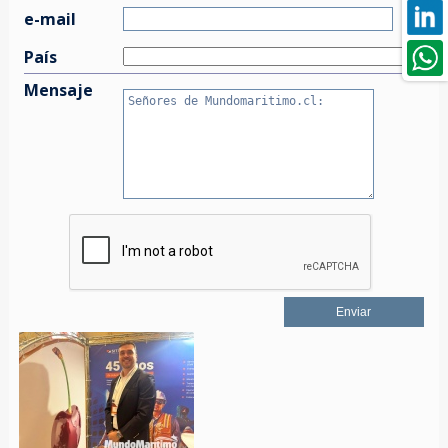
e-mail
País
Mensaje