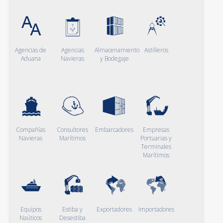
Agencias de
Agencias
Almacenamiento
Astilleros
Aduana
Navieras
y Bodegaje
Compañías
Consultores
Embarcadores
Empresas
Navieras
Marítimos
Portuarias y
Terminales
Marítimos
Equipos
Estiba y
Exportadores
Importadores
Naúticos
Desestiba