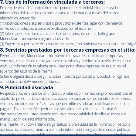
7. Uso de información vinculada a terceros:
En caso de tener la aprobación correspondiente, MundoMaritimo usará la
información del usuario para comunicarle e informarle, a través del correo
electrónico, acerca de:
(1) Modificaciones a sus servicios o productos existentes, aparición de nuevos
servicios o productos, u otros especificados por el usuario.
(2) Información, ofertas o cualquier tipo de promoción de marketing que
MundoMaritimo pueda otorgarle al usuario.
(3) Sugerencia por parte del usuario acerca de ,"recomienda esta noticia a un amigo"
8. Servicios prestados por terceras empresas en el sitio:
Eventualmente, MundoMaritimo, puede contratar los servicios de empresas
externas, con el fin de entregar nuevos servicios y productos a través de este sitio
web. La información recabada en su caso por dichas empresas, se regirá por el
acuerdo del usuario de la misma.
Si tiene alguna duda o pregunta sobre nuestra política de privacidad, le rogamos
contactarse a
info@mundomaritimo.cl
9. Publicidad asociada
Respecto a los servicios de anuncios publicitarios o información promocional, con el
objeto de presentarle servicios asociados que puedan ser de su interés, tenemos
vínculos con otras compañías a las que permitimos colocar publicidad en nuestras
páginas. Estas compañías podrían individualmente solicitar su información
directamente con usted, siendo exclusiva responsabilidad de ellas el manejo y
manipulación de esta información.
Finalmente, MundoMaritimo no garantiza la privacidad de la información personal
del usuario, si éste suministra o difunde información en guías telefónicas públicas,
reportajes de prensa, publicaciones, zonas de chateo, boletines u otras similares.