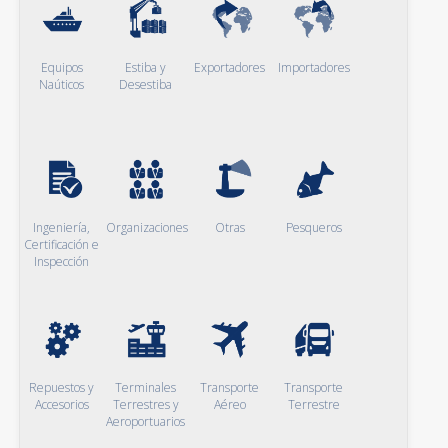
Equipos
Estiba y
Exportadores
Importadores
Naúticos
Desestiba
Ingeniería,
Organizaciones
Otras
Pesqueros
Certificación e
Inspección
Repuestos y
Terminales
Transporte
Transporte
Accesorios
Terrestres y
Aéreo
Terrestre
Aeroportuarios