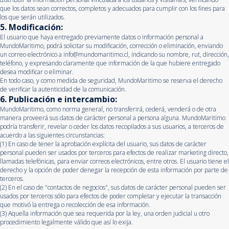
que los datos sean correctos, completos y adecuados para cumplir con los fines para
los que serán utilizados.
5. Modificación:
El usuario que haya entregado previamente datos o información personal a
MundoMaritimo, podrá solicitar su modificación, corrección o eliminación, enviando
un correo electrónico a
info@mundomaritimo.cl
, indicando su nombre, rut, dirección,
teléfono, y expresando claramente que información de la que hubiere entregado
desea modificar o eliminar.
En todo caso, y como medida de seguridad, MundoMaritimo se reserva el derecho
de verificar la autenticidad de la comunicación.
6. Publicación e intercambio:
MundoMaritimo, como norma general, no transferirá, cederá, venderá o de otra
manera proveerá sus datos de carácter personal a persona alguna. MundoMaritimo
podría transferir, revelar o ceder los datos recopilados a sus usuarios, a terceros de
acuerdo a las siguientes circunstancias:
(1) En caso de tener la aprobación explícita del usuario, sus datos de carácter
personal pueden ser usados por terceros para efectos de realizar marketing directo,
llamadas telefónicas, para enviar correos electrónicos, entre otros. El usuario tiene el
derecho y la opción de poder denegar la recepción de esta información por parte de
terceros.
(2) En el caso de "contactos de negocios", sus datos de carácter personal pueden ser
usados por terceros sólo para efectos de poder completar y ejecutar la transacción
que motivó la entrega o recolección de esa información.
(3) Aquella información que sea requerida por la ley, una orden judicial u otro
procedimiento legalmente válido que así lo exija.