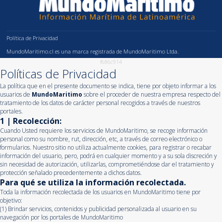
Política de Privacidad
MundoMaritimo.cl es una marca registrada de MundoMaritimo Ltda.
f686c914
Políticas de Privacidad
La política que en el presente documento se indica, tiene por objeto informar a los
usuarios de
MundoMaritimo
sobre el proceder de nuestra empresa respecto del
tratamiento de los datos de carácter personal recogidos a través de nuestros
portales.
1 | Recolección:
Cuando Usted requiere los servicios de MundoMaritimo, se recoge información
personal como su nombre, rut, dirección, etc, a través de correo electrónico o
formularios. Nuestro sitio no utiliza actualmente cookies, para registrar o recabar
información del usuario, pero, podrá en cualquier momento y a su sola discreción y
sin necesidad de autorización, utilizarlas, comprometiéndose dar el tratamiento y
protección señalado precedentemente a dichos datos.
Para qué se utiliza la información recolectada.
Toda la información recolectada de los usuarios en MundoMaritimo tiene por
objetivo:
(1) Brindar servicios, contenidos y publicidad personalizada al usuario en su
navegación por los portales de MundoMaritimo