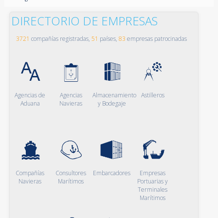
DIRECTORIO DE EMPRESAS
3721
compañías registradas,
51
países,
83
empresas patrocinadas
Agencias de
Agencias
Almacenamiento
Astilleros
Aduana
Navieras
y Bodegaje
Compañías
Consultores
Embarcadores
Empresas
Navieras
Marítimos
Portuarias y
Terminales
Marítimos