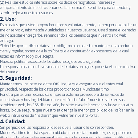
(2) Realizar estudios internos sobre los datos demográficos, intereses y
comportamiento de nuestros usuarios. La información se utiliza para entender y
servir mejor a nuestros usuarios.
2. Uso:
Estos datos que usted proporciona libre y voluntariamente, tienen por objeto dar un
mejor servicio, información y utilidades a nuestros usuarios. Usted tiene el derecho
de no aceptar entregarlos, renunciando a los beneficios que nuestro sitio web
entrega.
Si decide aportar dichos datos, nos obligamos con usted a mantener una conducta
clara y regular, sometida a la política que a continuación expresamos, de la cual
usted es informado y que acepta.
Nuestra política respecto de los datos recogidos es la siguiente:
La responsabilidad por la veracidad de los datos recogidos por esta vía, es exclusiva
del usuario.
3. Seguridad:
Mantenemos una base de datos Off-Line, la que asegura a sus clientes total
privacidad, respecto de los datos proporcionados a MundoMaritimo.
Por otra parte, una reconocida empresa externa proveedora de servicios de
conectividad y hosting debidamente certificada, "aloja" nuestros sitios en sus
servidores web, los 365 días del año, los siete días de la semana y las veinticuatro
horas, lo que asegura que nuestro sitio tenga la menor posibilidad de "caída" en la
web o intrusiones de "hackers" que vulneren nuestro Portal.
4. Calidad:
Sin perjuicio de las responsabilidades que al usuario le corresponden,
MundoMaritimo tendrá especial cuidado al recolectar, mantener, usar, publicar o
distribuir la información personal vinculada a los usuarios y visitantes, verificando