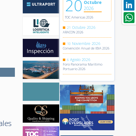
20
Octubre
2026
TOC Americas 2026
Octubre
2026
21
ARACON 2026
Noviembre
2026
10
Convención Anual de IBIA 2026
Agosto
2026
6
Foro Panorama Marítimo
Portuario 2026
ales