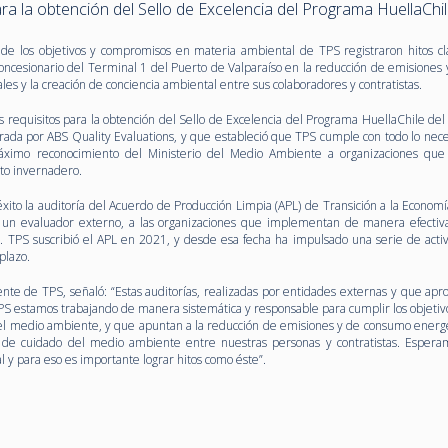
ra la obtención del Sello de Excelencia del Programa HuellaChi
n de los objetivos y compromisos en materia ambiental de TPS registraron hitos cl
 concesionario del Terminal 1 del Puerto de Valparaíso en la reducción de emisiones
ales y la creación de conciencia ambiental entre sus colaboradores y contratistas.
los requisitos para la obtención del Sello de Excelencia del Programa HuellaChile del
ada por ABS Quality Evaluations, y que estableció que TPS cumple con todo lo nece
máximo reconocimiento del Ministerio del Medio Ambiente a organizaciones que
to invernadero.
xito la auditoría del Acuerdo de Producción Limpia (APL) de Transición a la Economí
 un evaluador externo, a las organizaciones que implementan de manera efectiva
s. TPS suscribió el APL en 2021, y desde esa fecha ha impulsado una serie de acti
 plazo.
te de TPS, señaló: “Estas auditorías, realizadas por entidades externas y que ap
PS estamos trabajando de manera sistemática y responsable para cumplir los objetiv
l medio ambiente, y que apuntan a la reducción de emisiones y de consumo energé
a de cuidado del medio ambiente entre nuestras personas y contratistas. Espera
 y para eso es importante lograr hitos como éste”.