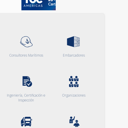
Consultores Marítimos
Embarcadores
Ingeniería, Certificación e
Organizaciones
Inspección