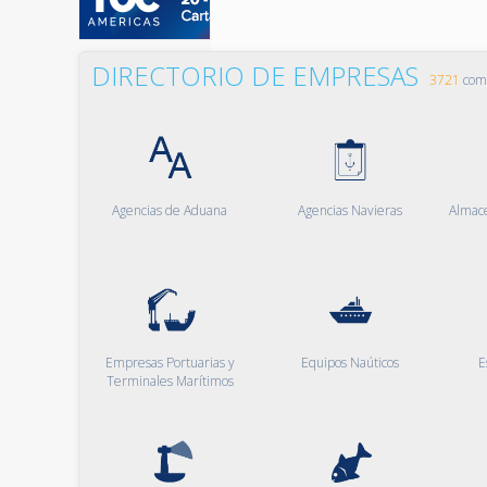
DIRECTORIO DE EMPRESAS
3721
comp
Agencias de Aduana
Agencias Navieras
Almac
Empresas Portuarias y
Equipos Naúticos
E
Terminales Marítimos