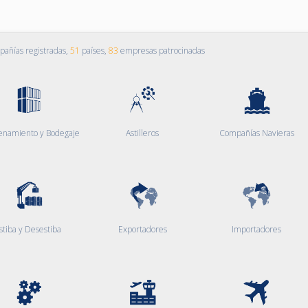
añías registradas,
51
países,
83
empresas patrocinadas
enamiento y Bodegaje
Astilleros
Compañías Navieras
stiba y Desestiba
Exportadores
Importadores