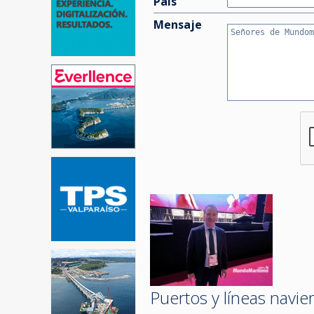
País
Mensaje
Puertos y líneas navi