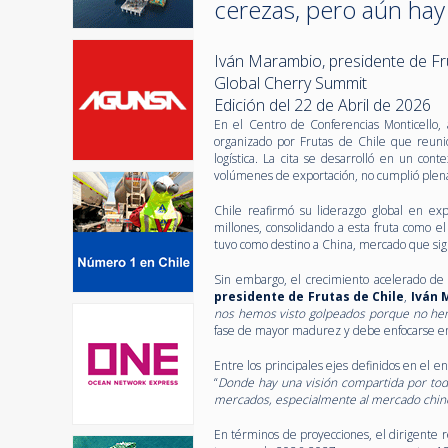
cerezas, pero aún hay
Iván Marambio, presidente de Fru
Global Cherry Summit
Edición del 22 de Abril de 2026
En el Centro de Conferencias Monticello, 
organizado por Frutas de Chile que reuni
logística. La cita se desarrolló en un co
volúmenes de exportación, no cumplió plen
Chile reafirmó su liderazgo global en e
millones, consolidando a esta fruta como e
tuvo como destino a China, mercado que sigue
Sin embargo, el crecimiento acelerado de l
presidente de Frutas de Chile
,
Iván 
nos hemos visto golpeados porque no he
fase de mayor madurez y debe enfocarse en 
Entre los principales ejes definidos en el enc
“
Donde hay una visión compartida por todo
mercados, especialmente al mercado chin
En términos de proyecciones, el dirigente 