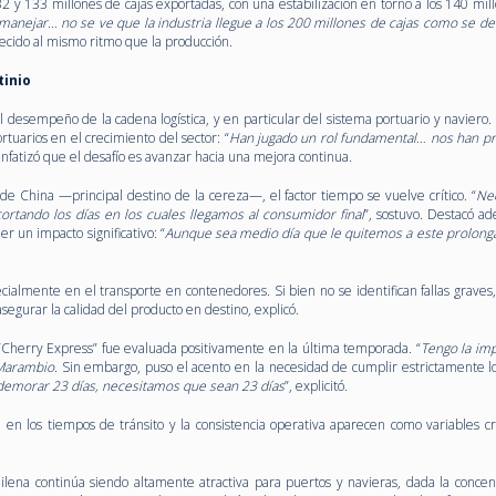
 133 millones de cajas exportadas, con una estabilización en torno a los 140 mill
ejar… no se ve que la industria llegue a los 200 millones de cajas como se de
ecido al mismo ritmo que la producción.
tinio
l desempeño de la cadena logística, y en particular del sistema portuario y naviero.
rtuarios en el crecimiento del sector: “
Han jugado un rol fundamental… nos han p
enfatizó que el desafío es avanzar hacia una mejora continua.
 de China —principal destino de la cereza—, el factor tiempo se vuelve crítico. “
Ne
acortando los días en los cuales llegamos al consumidor final
”, sostuvo. Destacó a
 un impacto significativo: “
Aunque sea medio día que le quitemos a este prolong
ecialmente en el transporte en contenedores. Si bien no se identifican fallas graves
egurar la calidad del producto en destino, explicó.
s “Cherry Express” fue evaluada positivamente en la última temporada. “
Tengo la im
Marambio
. Sin embargo, puso el acento en la necesidad de cumplir estrictamente l
 demorar 23 días, necesitamos que sean 23 días
”, explicitó.
 en los tiempos de tránsito y la consistencia operativa aparecen como variables crí
hilena continúa siendo altamente atractiva para puertos y navieras, dada la concen