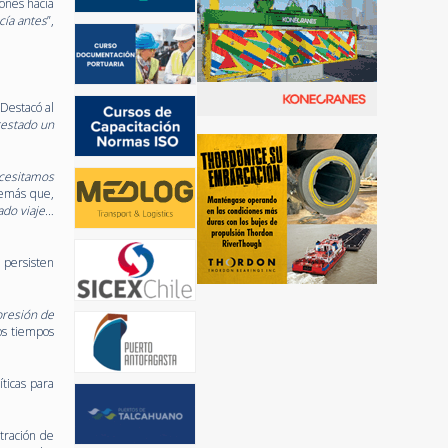
ones hacia
cía antes
”,
 Destacó al
restado un
cesitamos
demás que,
ado viaje…
, persisten
presión de
os tiempos
ticas para
tración de