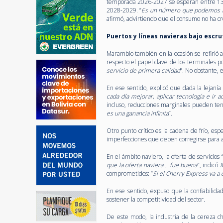
temporada 2026-2027 se esperan entre 132 y
2028-2029. “
Es un número que podemos man
afirmó, advirtiendo que el consumo no ha cr
Puertos y líneas navieras bajo escru
Marambio también en la ocasión se refirió a
respecto el papel clave de los terminales po
servicio de primera calidad
”. No obstante, 
En ese sentido, explicó que dada la lejanía
cada día mejorar, aplicar tecnología e ir 
incluso, reducciones marginales pueden tener
es una ganancia infinita
”.
Otro punto crítico es la cadena de frío, esp
imperfecciones que deben corregirse para as
En el ámbito naviero, la oferta de servicio
que la oferta naviera… fue buena
”, indicó
comprometidos: “
Si el Cherry Express va a
En ese sentido, expuso que la confiabilidad
sostener la competitividad del sector.
De este modo,
la industria de la cereza c