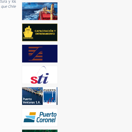
tura y los
 que Chile