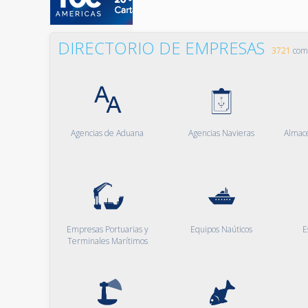
DIRECTORIO DE EMPRESAS
3721
comp
Agencias de Aduana
Agencias Navieras
Almac
Empresas Portuarias y
Equipos Naúticos
E
Terminales Marítimos