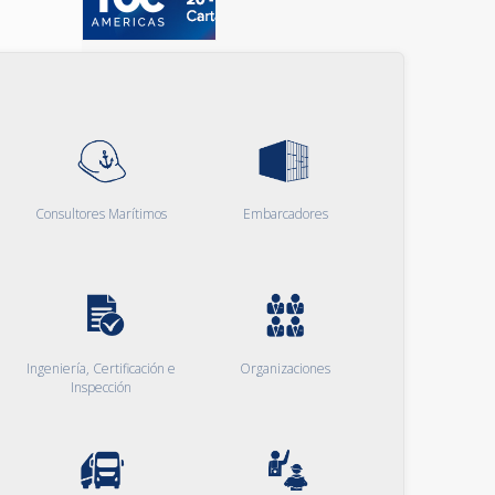
Consultores Marítimos
Embarcadores
Ingeniería, Certificación e
Organizaciones
Inspección