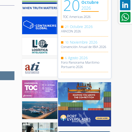
20
Octubre
2026
TOC Americas 2026
Octubre
2026
21
ARACON 2026
Noviembre
2026
10
Convención Anual de IBIA 2026
Agosto
2026
6
Foro Panorama Marítimo
Portuario 2026