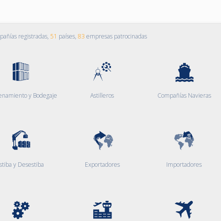
añías registradas,
51
países,
83
empresas patrocinadas
enamiento y Bodegaje
Astilleros
Compañías Navieras
stiba y Desestiba
Exportadores
Importadores