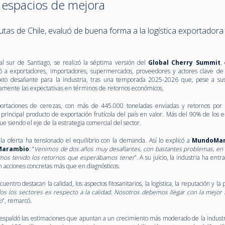
 espacios de mejora
tas de Chile, evaluó de buena forma a la logística exportadora
al sur de Santiago, se realizó la séptima versión del
Global Cherry Summit
,
ó a exportadores, importadores, supermercados, proveedores y actores clave de
ntexto desafiante para la industria, tras una temporada 2025-2026 que, pese a su
amente las expectativas en términos de retornos económicos.
xportaciones de cerezas, con más de 445.000 toneladas enviadas y retornos po
l principal producto de exportación frutícola del país en valor. Más del 90% de los
 siendo el eje de la estrategia comercial del sector.
a oferta ha tensionado el equilibrio con la demanda. Así lo explicó a
MundoMar
Marambio
: “
Venimos de dos años muy desafiantes, con bastantes problemas, en 
mos tenido los retornos que esperábamos tener
”. A su juicio, la industria ha ent
acciones concretas más que en diagnósticos.
uentro destacan la calidad, los aspectos fitosanitarios, la logística, la reputación y la
s los sectores es respecto a la calidad. Nosotros debemos llegar con la mejor f
o
”, remarcó.
respaldó las estimaciones que apuntan a un crecimiento más moderado de la industri