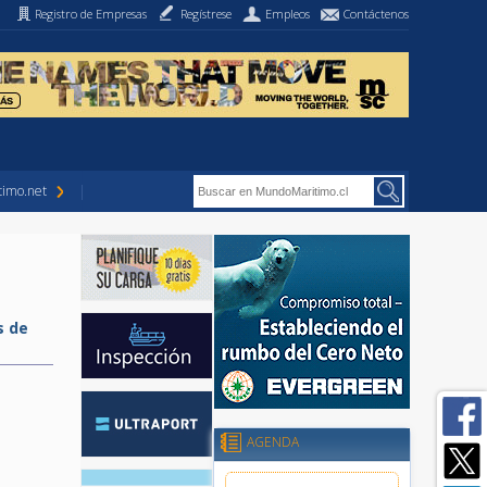
Registro de Empresas
Regístrese
Empleos
Contáctenos
imo.net
s de
AGENDA