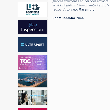
grandes volúmenes en períodos acotados. Es
servicios logísticos. “
Somos ambiciosos… la ca
requiere
”, concluyó
Marambio
.
Por MundoMaritimo