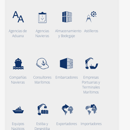
Agencias de
Agencias
Almacenamiento
Astilleros
Aduana
Navieras
y Bodegaje
Compañías
Consultores
Embarcadores
Empresas
Navieras
Marítimos
Portuarias y
Terminales
Marítimos
Equipos
Estiba y
Exportadores
Importadores
Naúticos
Desestiba