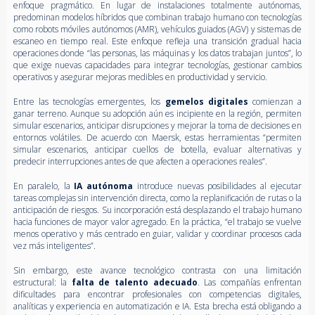
enfoque pragmático. En lugar de instalaciones totalmente autónomas,
predominan modelos híbridos que combinan trabajo humano con tecnologías
como robots móviles autónomos (AMR), vehículos guiados (AGV) y sistemas de
escaneo en tiempo real. Este enfoque refleja una transición gradual hacia
operaciones donde “las personas, las máquinas y los datos trabajan juntos”, lo
que exige nuevas capacidades para integrar tecnologías, gestionar cambios
operativos y asegurar mejoras medibles en productividad y servicio.
Entre las tecnologías emergentes, los
gemelos digitales
comienzan a
ganar terreno. Aunque su adopción aún es incipiente en la región, permiten
simular escenarios, anticipar disrupciones y mejorar la toma de decisiones en
entornos volátiles. De acuerdo con Maersk, estas herramientas “permiten
simular escenarios, anticipar cuellos de botella, evaluar alternativas y
predecir interrupciones antes de que afecten a operaciones reales”.
En paralelo, la
IA autónoma
introduce nuevas posibilidades al ejecutar
tareas complejas sin intervención directa, como la replanificación de rutas o la
anticipación de riesgos. Su incorporación está desplazando el trabajo humano
hacia funciones de mayor valor agregado. En la práctica, “el trabajo se vuelve
menos operativo y más centrado en guiar, validar y coordinar procesos cada
vez más inteligentes”.
Sin embargo, este avance tecnológico contrasta con una limitación
estructural: la
falta de talento adecuado
. Las compañías enfrentan
dificultades para encontrar profesionales con competencias digitales,
analíticas y experiencia en automatización e IA. Esta brecha está obligando a