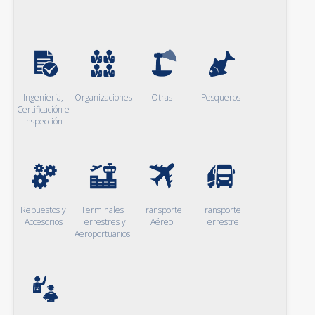
Ingeniería,
Organizaciones
Otras
Pesqueros
Certificación e
Inspección
Repuestos y
Terminales
Transporte
Transporte
Accesorios
Terrestres y
Aéreo
Terrestre
Aeroportuarios