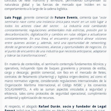
contratos de flete marítimo y terrestre, permitiendo comprender su
naturaleza global y las fuerzas de mercado que inciden en su
comportamiento a lo largo de la cadena logística.
Luis Poggi
, gerente comercial de
Future Events
, comenta que “
este
seminario nace como una instancia única para reunir en un solo lugar a
todos los actores clave del sector. La industria está cambiando
constantemente; regulaciones ambientales más estrictas, presión por la
descarbonización, digitalización y cambios en rutas obligan a actualizarse
constantemente. En esa línea, el encuentro permitirá alinear visiones
entre quienes asistan y, además, será una oportunidad de networking,
donde se generarán conexiones, alianzas y oportunidades de negocios. Es
el punto de encuentro de una industria que necesita anticiparse, adaptarse
y liderar las transformaciones
”.
En materia de contenidos, el seminario contempla fundamentos técnicos y
operativos, incluyendo tipos de buques graneleros y procesos de estiba,
carga y descarga; gestión comercial, con foco en el mercado de fletes,
contratos de fletamento (chartering) y logística origen-destino; así como el
marco normativo vigente, considerando regulaciones internacionales de la
Organización Marítima Internacional, el Código IMSBC y los convenios
SOLAS/MARPOL. A ello se suman aspectos vinculados a seguridad y
eficiencia, tales como protocolos de seguridad operacional, cumplimiento
ambiental y optimización de recursos.
Al respecto, el abogado
Rafael Durán
,
socio y fundador de Legal
Export
indicó que “
los conflictos en Medio Oriente y el cierre de rutas,