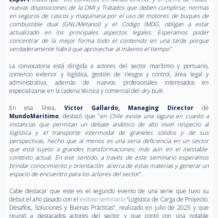
nuevas disposiciones de la OMI y Tratados que deben cumplirse, normas
en seguros de cascos y maquinaria por el uso de motores de buques de
combustible dual (GNL/Metanol) y el Código IMDG, obligan a estar
actualizado en los principales aspectos legales. Esperamos poder
concentrar de la mejor forma todo el contenido en una tarde porque
verdaderamente habrá que aprovechar al máximo el tiempo”
.
La convocatoria está dirigida a actores del sector marítimo y portuario,
comercio exterior y logística, gestión de riesgos y control, área legal y
administrativa, además de nuevos profesionales interesados en
especializarse en la cadena técnica y comercial del
dry bulk
.
En esa línea,
Victor Gallardo, Managing Director
de
MundoMaritimo
, destacó que “
en Chile existe una laguna en cuanto a
instancias que permitan un debate análitico de alto nivel respecto al
logística y el transporte intermodal de graneles sólidos y de sus
perspectivas, hecho que al menos es una seria deficiencia en un sector
que está sujeto a grandes transformaciones; más aún en el inestable
contexto actual. En ese sentido, a través de este seminario esperamos
brindar conocimiento y orientación acerca de estas materias y generar un
espacio de encuentro para los actores del sector
”.
Cabe destacar que este es el segundo evento de una serie que tuvo su
debut el año pasado con el
exitoso seminario
“Logística de Carga de Proyecto.
Desafíos, Soluciones y Buenas Prácticas”, realizado
en julio de 2025 y que
reunió a destacados actores del sector y que contó con una notable