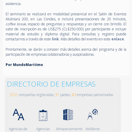
asistencia.
El seminario se realizará en modalidad presencial en el Salón de Eventos
Alcántara 200, en Las Condes, e incluirá presentaciones de 20 minutos,
coffee
break
, espacio de preguntas y respuestas y un cierre con brindis. El
valor de inscripción es de US$275 (CL$250.000) por participante e incluye
material de estudio y diploma digital. Para consultas y registro puede
contactarnos a través de
este
link
. Más detalles del evento en este
enlace
.
Prontamente,
se
darán a conocer más detalles acerca del programa y de la
participación de empresas colaboradoras y auspiciadoras.
Por MundoMaritimo
DIRECTORIO DE EMPRESAS
3721
compañías registradas,
51
países,
83
empresas patrocinadas
Agencias de
Agencias
Almacenamiento
Astilleros