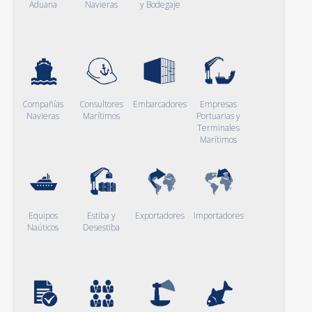
Aduana
Navieras
y Bodegaje
Compañías
Consultores
Embarcadores
Empresas
Navieras
Marítimos
Portuarias y
Terminales
Marítimos
Equipos
Estiba y
Exportadores
Importadores
Naúticos
Desestiba