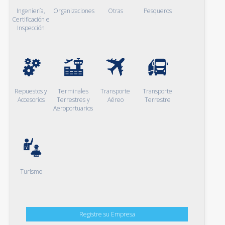
Ingeniería,
Organizaciones
Otras
Pesqueros
Certificación e
Inspección
Repuestos y
Terminales
Transporte
Transporte
Accesorios
Terrestres y
Aéreo
Terrestre
Aeroportuarios
Turismo
Registre su Empresa