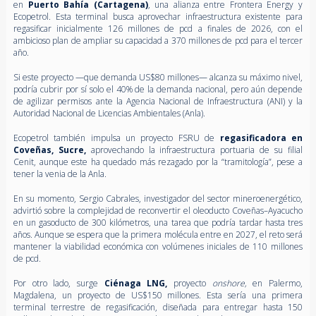
en
Puerto Bahía (Cartagena)
, una alianza entre Frontera Energy y
Ecopetrol. Esta terminal busca aprovechar infraestructura existente para
regasificar inicialmente 126 millones de pcd a finales de 2026, con el
ambicioso plan de ampliar su capacidad a 370 millones de pcd para el tercer
año.
Si este proyecto —que demanda US$80 millones— alcanza su máximo nivel,
podría cubrir por sí solo el 40% de la demanda nacional, pero aún depende
de agilizar permisos ante la Agencia Nacional de Infraestructura (ANI) y la
Autoridad Nacional de Licencias Ambientales (Anla).
Ecopetrol también impulsa un proyecto FSRU de
regasificadora en
Coveñas, Sucre,
aprovechando la infraestructura portuaria de su filial
Cenit, aunque este ha quedado más rezagado por la “tramitología”, pese a
tener la venia de la Anla.
En su momento, Sergio Cabrales, investigador del sector mineroenergético,
advirtió sobre la complejidad de reconvertir el oleoducto Coveñas–Ayacucho
en un gasoducto de 300 kilómetros, una tarea que podría tardar hasta tres
años. Aunque se espera que la primera molécula entre en 2027, el reto será
mantener la viabilidad económica con volúmenes iniciales de 110 millones
de pcd.
Por otro lado, surge
Ciénaga LNG,
proyecto
onshore,
en Palermo,
Magdalena, un proyecto de US$150 millones. Esta sería una primera
terminal terrestre de regasificación, diseñada para entregar hasta 150