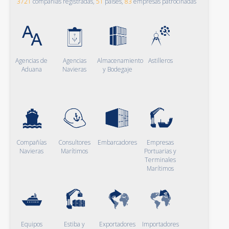
3721
compañías registradas,
51
países,
83
empresas patrocinadas
Agencias de
Agencias
Almacenamiento
Astilleros
Aduana
Navieras
y Bodegaje
Compañías
Consultores
Embarcadores
Empresas
Navieras
Marítimos
Portuarias y
Terminales
Marítimos
Equipos
Estiba y
Exportadores
Importadores