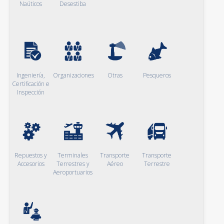
Naúticos
Desestiba
Ingeniería,
Organizaciones
Otras
Pesqueros
Certificación e
Inspección
Repuestos y
Terminales
Transporte
Transporte
Accesorios
Terrestres y
Aéreo
Terrestre
Aeroportuarios