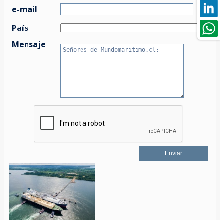
e-mail
País
Mensaje