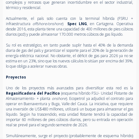
complejos y retrasos que generan incertidumbre en el sector industrial,
térmico y residencial.
Actualmente, el país solo cuenta con la terminal híbrida (FSRU +
infraestructura
offshore/onshore
)
Spec LNG
, en Cartagena. Operativa
desde 2016, esta planta tiene una capacidad de 400 millones de pies cúbicos
diarios (pcd) y puede almacenar 170.000 metros cúbicos de gas líquido.
Su rol es estratégico, en tanto puede suplir hasta el 40% de la demanda
diaria de gas del país y garantizar el soporte para el 20% de la generación de
energía eléctrica nacional. No obstante, el déficit de gas para 2026 ya no se
estima en un 23%, sino que los nuevos cálculos lo sitúan por encima del 39%,
lo que obliga a acelerar nuevas obras.
Proyectos
Uno de los proyectos más avanzados para diversificar esta red es la
Regasificadora del Pacífico
(esquema híbrido FSU- Unidad Flotante de
Almacenamiento- + planta
onshore
). Ecopetrol ya adjudicó el contrato para
operar en Buenaventura y Buga, Valle del Cauca. La iniciativa, que requiere
una inversión de US$480 millones, utilizará un buque para almacenar el gas
líquido. Según ha trascendido, esta unidad flotante tendrá la capacidad de
importar 60 millones de pies cúbicos diarios, pero su entrada en operación
real se prevé para el segundo semestre de 2026.
Simultáneamente, surge el proyecto (probablemente de esquema híbrido)