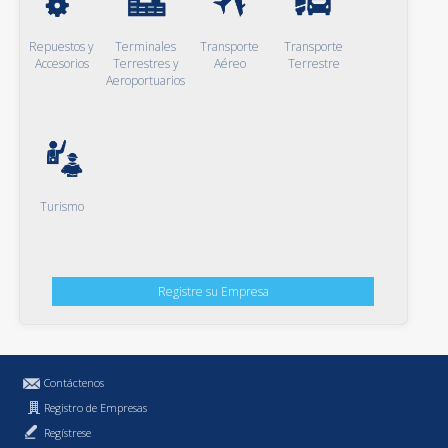
Repuestos y
Terminales
Transporte
Transporte
Accesorios
Terrestres y
Aéreo
Terrestre
Aeroportuarios
Turismo
Registre su Empresa
Contáctenos
Registro de Empresas
Regístrese