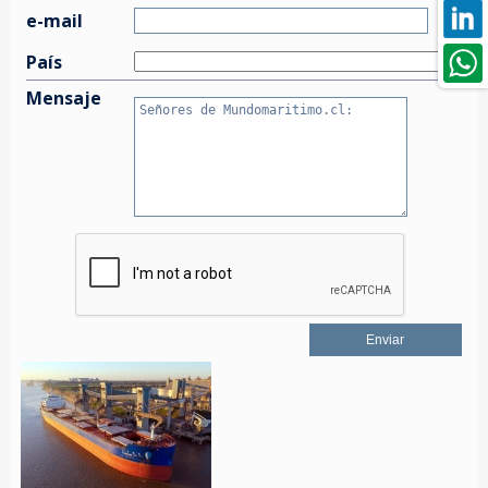
e-mail
País
Mensaje