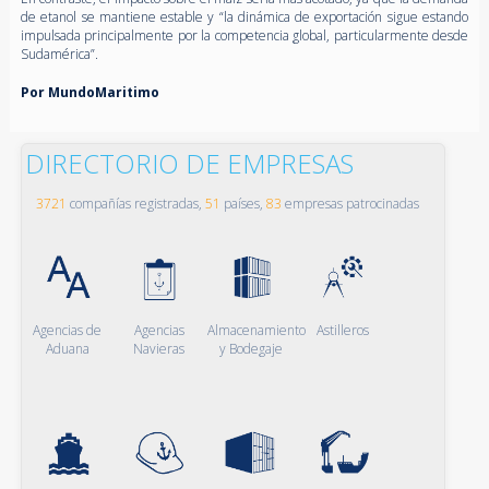
de etanol se mantiene estable y “la dinámica de exportación sigue estando
impulsada principalmente por la competencia global, particularmente desde
Sudamérica”.
Por MundoMaritimo
DIRECTORIO DE EMPRESAS
3721
compañías registradas,
51
países,
83
empresas patrocinadas
Agencias de
Agencias
Almacenamiento
Astilleros
Aduana
Navieras
y Bodegaje