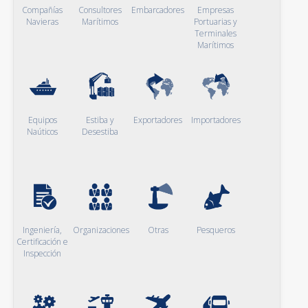
Compañías
Consultores
Embarcadores
Empresas
Navieras
Marítimos
Portuarias y
Terminales
Marítimos
Equipos
Estiba y
Exportadores
Importadores
Naúticos
Desestiba
Ingeniería,
Organizaciones
Otras
Pesqueros
Certificación e
Inspección