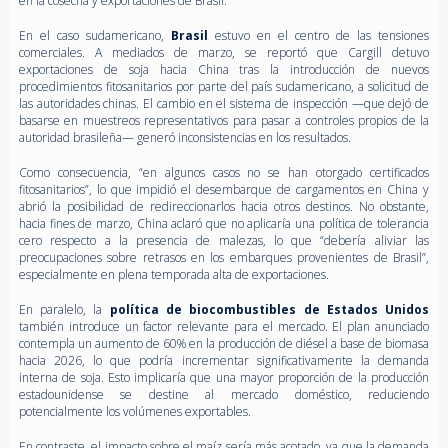
en la cosecha y exportaciones de Brasil.
En el caso sudamericano,
Brasil
estuvo en el centro de las tensiones
comerciales. A mediados de marzo, se reportó que Cargill detuvo
exportaciones de soja hacia China tras la introducción de nuevos
procedimientos fitosanitarios por parte del país sudamericano, a solicitud de
las autoridades chinas. El cambio en el sistema de inspección —que dejó de
basarse en muestreos representativos para pasar a controles propios de la
autoridad brasileña— generó inconsistencias en los resultados.
Como consecuencia, “en algunos casos no se han otorgado certificados
fitosanitarios”, lo que impidió el desembarque de cargamentos en China y
abrió la posibilidad de redireccionarlos hacia otros destinos. No obstante,
hacia fines de marzo, China aclaró que no aplicaría una política de tolerancia
cero respecto a la presencia de malezas, lo que “debería aliviar las
preocupaciones sobre retrasos en los embarques provenientes de Brasil”,
especialmente en plena temporada alta de exportaciones.
En paralelo, la
política de biocombustibles de Estados Unidos
también introduce un factor relevante para el mercado. El plan anunciado
contempla un aumento de 60% en la producción de diésel a base de biomasa
hacia 2026, lo que podría incrementar significativamente la demanda
interna de soja. Esto implicaría que una mayor proporción de la producción
estadounidense se destine al mercado doméstico, reduciendo
potencialmente los volúmenes exportables.
En contraste, el impacto sobre el maíz sería más acotado, ya que la demanda