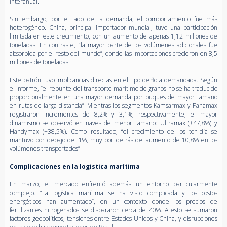
interanual.
Sin embargo, por el lado de la demanda, el comportamiento fue más
heterogéneo. China, principal importador mundial, tuvo una participación
limitada en este crecimiento, con un aumento de apenas 1,12 millones de
toneladas. En contraste, “la mayor parte de los volúmenes adicionales fue
absorbida por el resto del mundo”, donde las importaciones crecieron en 8,5
millones de toneladas.
Este patrón tuvo implicancias directas en el tipo de flota demandada. Según
el informe, “el repunte del transporte marítimo de granos no se ha traducido
proporcionalmente en una mayor demanda por buques de mayor tamaño
en rutas de larga distancia”. Mientras los segmentos Kamsarmax y Panamax
registraron incrementos de 8,2% y 3,1%, respectivamente, el mayor
dinamismo se observó en naves de menor tamaño: Ultramax (+47,8%) y
Handymax (+38,5%). Como resultado, “el crecimiento de los ton-día se
mantuvo por debajo del 1%, muy por detrás del aumento de 10,8% en los
volúmenes transportados”.
Complicaciones en la logistica marítima
En marzo, el mercado enfrentó además un entorno particularmente
complejo. “La logística marítima se ha visto complicada y los costos
energéticos han aumentado”, en un contexto donde los precios de
fertilizantes nitrogenados se dispararon cerca de 40%. A esto se sumaron
factores geopolíticos, tensiones entre Estados Unidos y China, y disrupciones