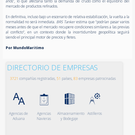
años”, lo que afectaría tanto la demanda de crudo como el equilibrio del
mercado de productos refinados.
En definitiva, incluso bajo un escenario de relativa estabilización, la vuelta a la
normalidad no será inmediata.
BRS Tanker
estima que “podrían pasar varios
meses antes de que el mercado recupere condiciones similares a las previas
al conflicto”, en un contexto donde la incertidumbre geopolítica seguirá
siendo el principal motor de precios y fletes.
Por MundoMaritimo
DIRECTORIO DE EMPRESAS
3721
compañías registradas,
51
países,
83
empresas patrocinadas
Agencias de
Agencias
Almacenamiento
Astilleros
Aduana
Navieras
y Bodegaje