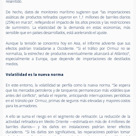
resentido.
De hecho, datos de monitoreo marítimo sugieren que “las importaciones
asiáticas de productos refinados cayeron en 1,1 millones de barriles diarios
(25%) en marzo”, reflejando el impacto de los altos precios y las restricciones
de suministro. La elasticidad de la demanda en estas economías, más
sensible que en países desarrollados, está acelerando el ajuste.
Aunque la tensión se concentra hoy en Asia, el informe advierte que sus
efectos podrían trasladarse a Occidente. “Si el tráfico por Ormuz no se
normaliza, la estrechez de productos eventualmente alcanzará al Atlántico”,
especialmente a Europa, que depende de importaciones de destilados
medios.
Volatilidad es la nueva norma
En este entorno, la volatilidad se perfila como la nueva norma. “Se espera
que los mercados petroleros y de tanqueros permanezcan más volátiles que
antes del conflicto”, señala el reporte, anticipando interrupciones periódicas
en el tránsito por Ormuz, primas de seguros más elevadas y mayores costos
para los armadores.
A ello se suma el riesgo en el segmento de refinación. La reducción de la
actividad refinadora en Medio Oriente —estimada en más de 4 millones de
barriles diarios— y los daños en instalaciones podrían tener efectos
duraderos. “Si los daños son significativos, las reparaciones podrían tomar