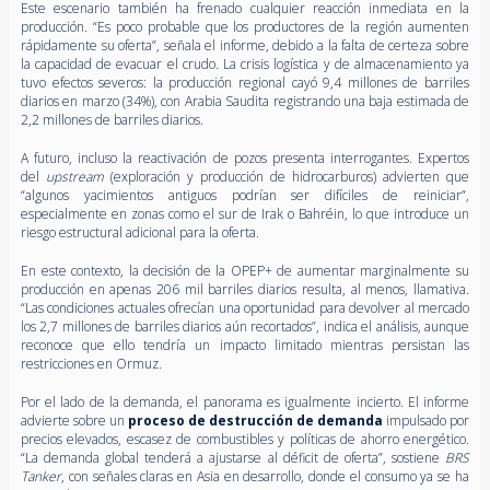
Este escenario también ha frenado cualquier reacción inmediata en la
producción. “Es poco probable que los productores de la región aumenten
rápidamente su oferta”, señala el informe, debido a la falta de certeza sobre
la capacidad de evacuar el crudo. La crisis logística y de almacenamiento ya
tuvo efectos severos: la producción regional cayó 9,4 millones de barriles
diarios en marzo (34%), con Arabia Saudita registrando una baja estimada de
2,2 millones de barriles diarios.
A futuro, incluso la reactivación de pozos presenta interrogantes. Expertos
del
upstream
(exploración y producción de hidrocarburos) advierten que
“algunos yacimientos antiguos podrían ser difíciles de reiniciar”,
especialmente en zonas como el sur de Irak o Bahréin, lo que introduce un
riesgo estructural adicional para la oferta.
En este contexto, la decisión de la OPEP+ de aumentar marginalmente su
producción en apenas 206 mil barriles diarios resulta, al menos, llamativa.
“Las condiciones actuales ofrecían una oportunidad para devolver al mercado
los 2,7 millones de barriles diarios aún recortados”, indica el análisis, aunque
reconoce que ello tendría un impacto limitado mientras persistan las
restricciones en Ormuz.
Por el lado de la demanda, el panorama es igualmente incierto. El informe
advierte sobre un
proceso de destrucción de demanda
impulsado por
precios elevados, escasez de combustibles y políticas de ahorro energético.
“La demanda global tenderá a ajustarse al déficit de oferta”, sostiene
BRS
Tanker
, con señales claras en Asia en desarrollo, donde el consumo ya se ha