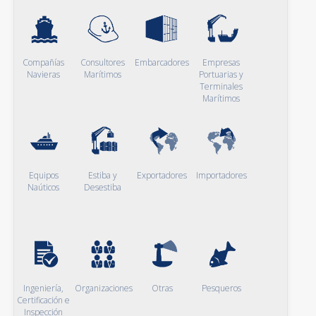
Compañías
Consultores
Embarcadores
Empresas
Navieras
Marítimos
Portuarias y
Terminales
Marítimos
Equipos
Estiba y
Exportadores
Importadores
Naúticos
Desestiba
Ingeniería,
Organizaciones
Otras
Pesqueros
Certificación e
Inspección