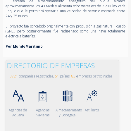
El sistema de almacenamiento energético del buque alcanza
aproximadamente los 40 MWh y alimenta ocho waterjets de 2.200 kW cada
uno, lo que le permitirá operar a una velocidad de servicio estimada entre
24 y 25 nudos.
El proyecto fue concebido originalmente con propulsión a gas natural licuado
(GNL), pero posteriormente fue rediseñado como una nave totalmente
eléctrica a baterías.
Por MundoMaritimo
DIRECTORIO DE EMPRESAS
3721
compañías registradas,
51
países,
83
empresas patrocinadas
Agencias de
Agencias
Almacenamiento
Astilleros
Aduana
Navieras
y Bodegaje