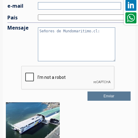
e-mail
País
Mensaje