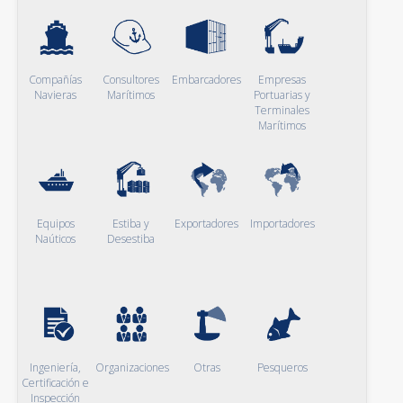
Compañías
Consultores
Embarcadores
Empresas
Navieras
Marítimos
Portuarias y
Terminales
Marítimos
Equipos
Estiba y
Exportadores
Importadores
Naúticos
Desestiba
Ingeniería,
Organizaciones
Otras
Pesqueros
Certificación e
Inspección