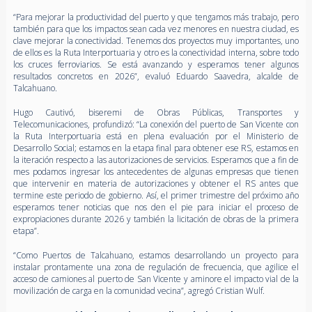
“Para mejorar la productividad del puerto y que tengamos más trabajo, pero
también para que los impactos sean cada vez menores en nuestra ciudad, es
clave mejorar la conectividad. Tenemos dos proyectos muy importantes, uno
de ellos es la Ruta Interportuaria y otro es la conectividad interna, sobre todo
los cruces ferroviarios. Se está avanzando y esperamos tener algunos
resultados concretos en 2026”, evaluó Eduardo Saavedra, alcalde de
Talcahuano.
Hugo Cautivó, biseremi de Obras Públicas, Transportes y
Telecomunicaciones, profundizó: “La conexión del puerto de San Vicente con
la Ruta Interportuaria está en plena evaluación por el Ministerio de
Desarrollo Social; estamos en la etapa final para obtener ese RS, estamos en
la iteración respecto a las autorizaciones de servicios. Esperamos que a fin de
mes podamos ingresar los antecedentes de algunas empresas que tienen
que intervenir en materia de autorizaciones y obtener el RS antes que
termine este periodo de gobierno. Así, el primer trimestre del próximo año
esperamos tener noticias que nos den el pie para iniciar el proceso de
expropiaciones durante 2026 y también la licitación de obras de la primera
etapa”.
“Como Puertos de Talcahuano, estamos desarrollando un proyecto para
instalar prontamente una zona de regulación de frecuencia, que agilice el
acceso de camiones al puerto de San Vicente y aminore el impacto vial de la
movilización de carga en la comunidad vecina”, agregó Cristian Wulf.