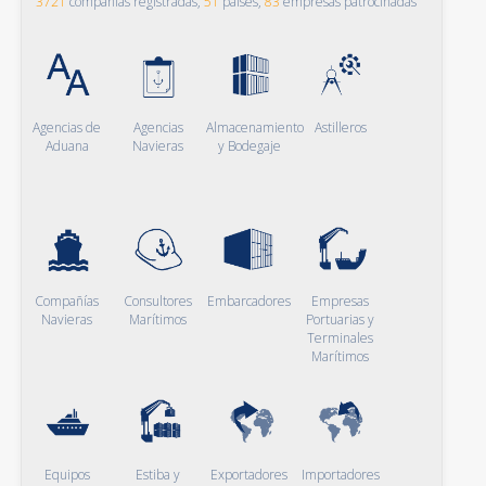
3721
compañías registradas,
51
países,
83
empresas patrocinadas
Agencias de
Agencias
Almacenamiento
Astilleros
Aduana
Navieras
y Bodegaje
Compañías
Consultores
Embarcadores
Empresas
Navieras
Marítimos
Portuarias y
Terminales
Marítimos
Equipos
Estiba y
Exportadores
Importadores