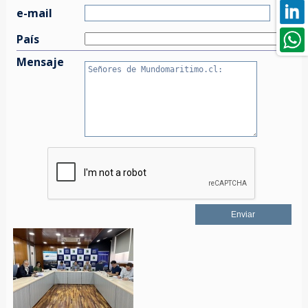
e-mail
País
Mensaje