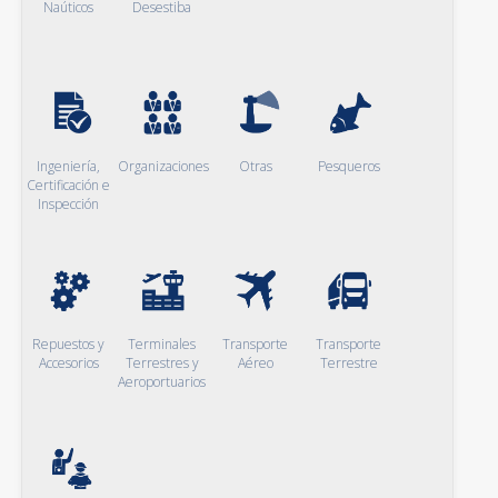
Naúticos
Desestiba
Ingeniería,
Organizaciones
Otras
Pesqueros
Certificación e
Inspección
Repuestos y
Terminales
Transporte
Transporte
Accesorios
Terrestres y
Aéreo
Terrestre
Aeroportuarios