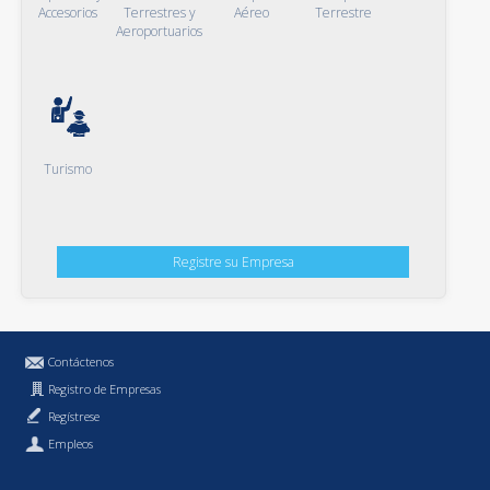
Accesorios
Terrestres y
Aéreo
Terrestre
Aeroportuarios
Turismo
Registre su Empresa
Contáctenos
Registro de Empresas
Regístrese
Empleos