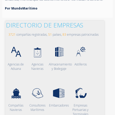
Por MundoMarítimo
DIRECTORIO DE EMPRESAS
3721
compañías registradas,
51
países,
83
empresas patrocinadas
Agencias de
Agencias
Almacenamiento
Astilleros
Aduana
Navieras
y Bodegaje
Compañías
Consultores
Embarcadores
Empresas
Navieras
Marítimos
Portuarias y
Terminales