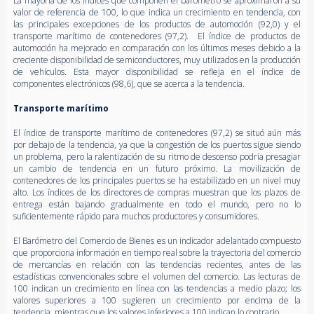
La mayoría de los índices que componen el barómetro se aproximaron a su
valor de referencia de 100, lo que indica un crecimiento en tendencia, con
las principales excepciones de los productos de automoción (92,0) y el
transporte marítimo de contenedores (97,2). El índice de productos de
automoción ha mejorado en comparación con los últimos meses debido a la
creciente disponibilidad de semiconductores, muy utilizados en la producción
de vehículos. Esta mayor disponibilidad se refleja en el índice de
componentes electrónicos (98,6), que se acerca a la tendencia.
Transporte marítimo
El índice de transporte marítimo de contenedores (97,2) se situó aún más
por debajo de la tendencia, ya que la congestión de los puertos sigue siendo
un problema, pero la ralentización de su ritmo de descenso podría presagiar
un cambio de tendencia en un futuro próximo. La movilización de
contenedores de los principales puertos se ha estabilizado en un nivel muy
alto. Los índices de los directores de compras muestran que los plazos de
entrega están bajando gradualmente en todo el mundo, pero no lo
suficientemente rápido para muchos productores y consumidores.
El Barómetro del Comercio de Bienes es un indicador adelantado compuesto
que proporciona información en tiempo real sobre la trayectoria del comercio
de mercancías en relación con las tendencias recientes, antes de las
estadísticas convencionales sobre el volumen del comercio. Las lecturas de
100 indican un crecimiento en línea con las tendencias a medio plazo; los
valores superiores a 100 sugieren un crecimiento por encima de la
tendencia, mientras que los valores inferiores a 100 indican lo contrario.