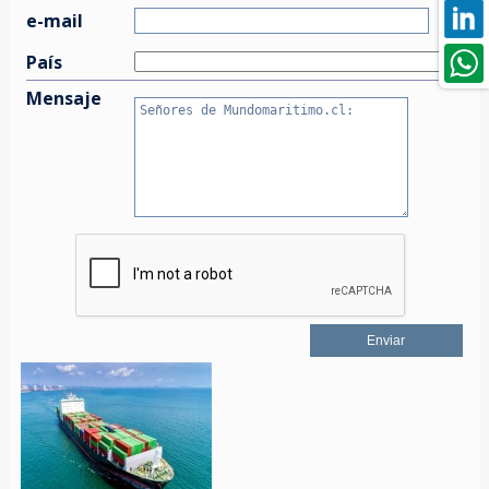
e-mail
País
Mensaje