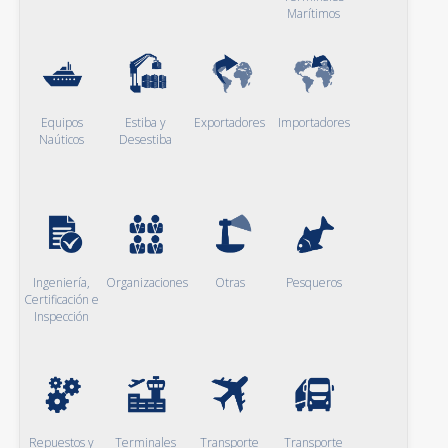
Marítimos
Equipos
Estiba y
Exportadores
Importadores
Naúticos
Desestiba
Ingeniería,
Organizaciones
Otras
Pesqueros
Certificación e
Inspección
Repuestos y
Terminales
Transporte
Transporte