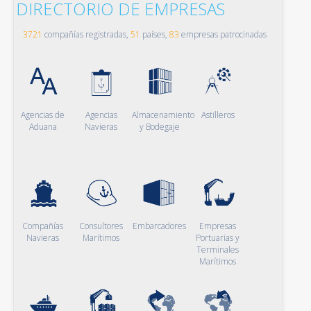
DIRECTORIO DE EMPRESAS
3721
compañías registradas,
51
países,
83
empresas patrocinadas
Agencias de
Agencias
Almacenamiento
Astilleros
Aduana
Navieras
y Bodegaje
Compañías
Consultores
Embarcadores
Empresas
Navieras
Marítimos
Portuarias y
Terminales
Marítimos