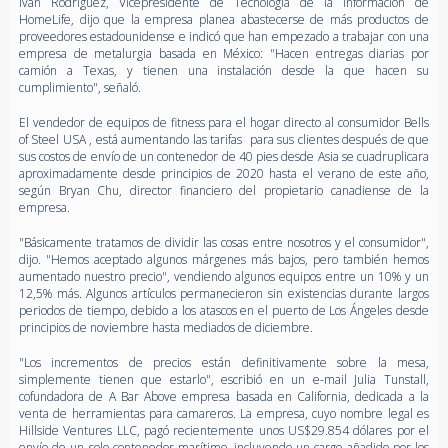
Iván Rodríguez, Vicepresidente de Tecnología de la información de
HomeLife, dijo que la empresa planea abastecerse de más productos de
proveedores estadounidense e indicó que han empezado a trabajar con una
empresa de metalurgia basada en México: "Hacen entregas diarias por
camión a Texas, y tienen una instalación desde la que hacen su
cumplimiento", señaló.
El vendedor de equipos de fitness para el hogar directo al consumidor Bells
of Steel USA , está aumentando las tarifas para sus clientes después de que
sus costos de envío de un contenedor de 40 pies desde Asia se cuadruplicara
aproximadamente desde principios de 2020 hasta el verano de este año,
según Bryan Chu, director financiero del propietario canadiense de la
empresa.
"Básicamente tratamos de dividir las cosas entre nosotros y el consumidor",
dijo. "Hemos aceptado algunos márgenes más bajos, pero también hemos
aumentado nuestro precio", vendiendo algunos equipos entre un 10% y un
12,5% más. Algunos artículos permanecieron sin existencias durante largos
periodos de tiempo, debido a los atascos en el puerto de Los Ángeles desde
principios de noviembre hasta mediados de diciembre.
"Los incrementos de precios están definitivamente sobre la mesa,
simplemente tienen que estarlo", escribió en un e-mail Julia Tunstall,
cofundadora de A Bar Above empresa basada en California, dedicada a la
venta de herramientas para camareros. La empresa, cuyo nombre legal es
Hillside Ventures LLC, pagó recientemente unos US$29.854 dólares por el
envío de un solo contenedor marítimo, incluyendo un cargo añadido por los