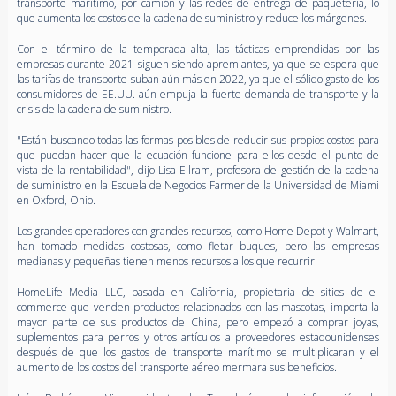
transporte marítimo, por camión y las redes de entrega de paquetería, lo
que aumenta los costos de la cadena de suministro y reduce los márgenes.
Con el término de la temporada alta, las tácticas emprendidas por las
empresas durante 2021 siguen siendo apremiantes, ya que se espera que
las tarifas de transporte suban aún más en 2022, ya que el sólido gasto de los
consumidores de EE.UU. aún empuja la fuerte demanda de transporte y la
crisis de la cadena de suministro.
"Están buscando todas las formas posibles de reducir sus propios costos para
que puedan hacer que la ecuación funcione para ellos desde el punto de
vista de la rentabilidad", dijo Lisa Ellram, profesora de gestión de la cadena
de suministro en la Escuela de Negocios Farmer de la Universidad de Miami
en Oxford, Ohio.
Los grandes operadores con grandes recursos, como Home Depot y Walmart,
han tomado medidas costosas, como fletar buques, pero las empresas
medianas y pequeñas tienen menos recursos a los que recurrir.
HomeLife Media LLC, basada en California, propietaria de sitios de e-
commerce que venden productos relacionados con las mascotas, importa la
mayor parte de sus productos de China, pero empezó a comprar joyas,
suplementos para perros y otros artículos a proveedores estadounidenses
después de que los gastos de transporte marítimo se multiplicaran y el
aumento de los costos del transporte aéreo mermara sus beneficios.