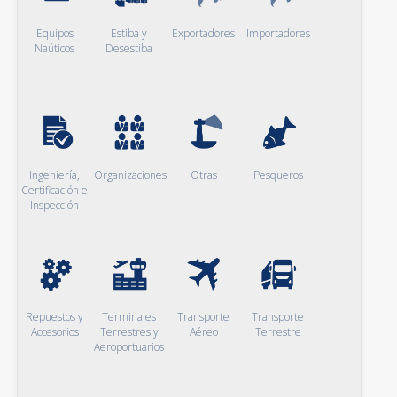
Equipos
Estiba y
Exportadores
Importadores
Naúticos
Desestiba
Ingeniería,
Organizaciones
Otras
Pesqueros
Certificación e
Inspección
Repuestos y
Terminales
Transporte
Transporte
Accesorios
Terrestres y
Aéreo
Terrestre
Aeroportuarios