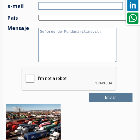
e-mail
País
Mensaje