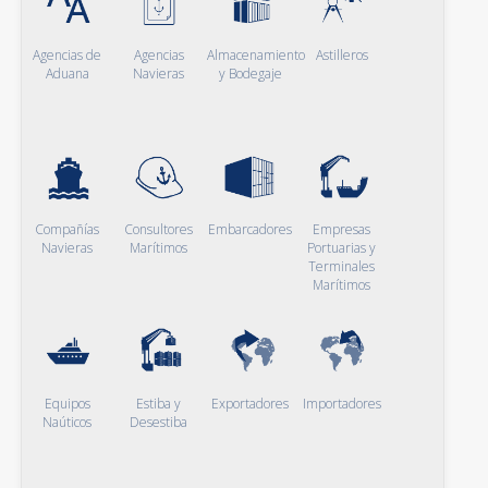
Agencias de
Agencias
Almacenamiento
Astilleros
Aduana
Navieras
y Bodegaje
Compañías
Consultores
Embarcadores
Empresas
Navieras
Marítimos
Portuarias y
Terminales
Marítimos
Equipos
Estiba y
Exportadores
Importadores
Naúticos
Desestiba