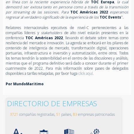
en línea con la reciente experiencia híbrida de
TOC Europa
,
la cual
demostró ser exitosa tanto en persona como a través de la transmisión
por streaming de las sesiones. Para
TOC Américas 2022
esperamos
regresar al verdadero significado de la experiencia de los
TOC Events
".
Relatores internacionales ejecutivos de nivel-C pertenecientes a las
compañías líderes y
stakeholders
de alto nivel estarán presentes en la
conferencia
TOC Américas 2022
, llevando el debate sobre temas como
resiliencia del mercado e innovación. La agenda se enfocará en los pilares de
contenido de inteligencia de mercado, transformación digital, operaciones
portuarias, infraestructura e inversión y automatización, entre otros. Todos
los temas tendrán la sostenibilidad en el centro de las discusiones y análisis,
mientras que el programa definitivo será dado a conocer durante el primer
cuatrimestre de 2022. Para más información sobre pases de delegados
disponibles a tarifas rebajadas, por favor haga
click aquí
.
Por MundoMaritimo
DIRECTORIO DE EMPRESAS
3721
compañías registradas,
51
países,
83
empresas patrocinadas