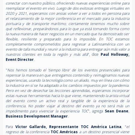
conectar con nuestro público, ofreciendo nuevas experiencias online para
reemplazar el evento en vivo. Luego de dos exitosas entregas virtuales en
2020 y 2021, esperamos con ansias volver a ver a todos en persona para
el relanzamiento de la mejor conferencia en el mercado para la industria
portuaria y de transporte marítimo; ciertamente tenemos mucho sobre
qué reflexionar, preparándonos para lo que ya está tomando forma como
la nueva manera de hacer negocios en un mercado que ha demostrado ser
flexible, resiliente y preparado para lo imposible. En TOC estamos
completamente comprometidos para regresar a Latinoamérica con un
evento de talla mundial y reunir a la industria para entregar aún más valor a
nuestros clientes en toda la región y más allá
", dice
Paul Holloway,
Event Director
.
"
Nos hemos tomado el ‘tiempo libre’ de los eventos presenciales para
repensar la manera en que entregamos contenido y reimaginamos nuevas
experiencias, usando la tecnología como un aliado, muy en línea con cómo
la industria en sí se ha adaptado a los cambios impuestos por la pandemia.
Pero en vez de desechar las lecciones aprendidas, esperamos incorporar
estas nuevas herramientas hacia lo que viene, manteniendo la arista virtual
del evento como un activo real y tangible de la experiencia de la
conferencia. No poder viajar al destino del evento ya no será más un
impedimento para vivenciar la experiencia TOC
", agrega
Sean Deane
,
Business Development Manager
.
Para
Víctor Gallardo, Representante TOC América Latina
, "
el
regreso de la conferencia
TOC Américas
a un destino presencial viene