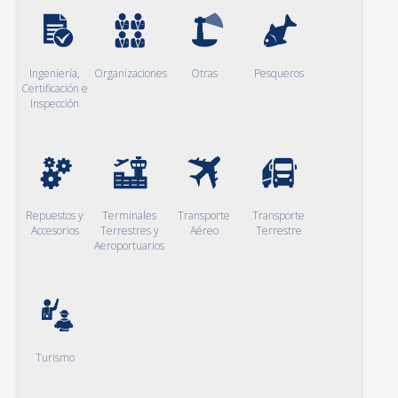
Ingeniería,
Organizaciones
Otras
Pesqueros
Certificación e
Inspección
Repuestos y
Terminales
Transporte
Transporte
Accesorios
Terrestres y
Aéreo
Terrestre
Aeroportuarios
Turismo