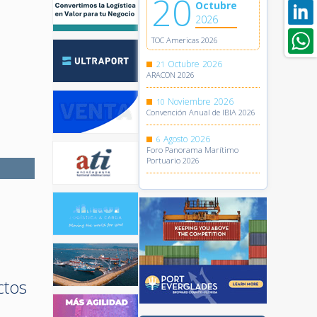
20
Octubre
2026
TOC Americas 2026
Octubre
2026
21
ARACON 2026
Noviembre
2026
10
Convención Anual de IBIA 2026
Agosto
2026
6
Foro Panorama Marítimo
Portuario 2026
ctos