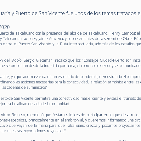
uaria y Puerto de San Vicente fue unos de los temas tratados e
 2020
uerto de Talcahuano con la presencia del alcalde de Talcahuano, Henry Campos; el 
e y Telecomunicaciones, Jaime Aravena; y representantes de la seremi de Obras Públi
ón entre el Puerto San Vicente y la Ruta Interportuaria, además de los desafíos qu
ón del Biobío, Sergio Giacaman, recalcó que los "Consejos Ciudad-Puerto son inst
que se presentan desde la industria portuaria, el comercio exterior y las comunidade
levante, ya que además se da en un escenario de pandemia, demostrando el comprom
ordinando las acciones necesarias para la conectividad, la relación armónica entre las
 las cadenas de suministros".
uerto de San Vicente permitirá una conectividad más eficiente y evitará el tránsito 
orará la calidad de vida de la comunidad.
 Víctor Reinoso, mencionó que "estamos felices de participar en lo que desarrolle a
nes específicas, principalmente en el ámbito vial, y queremos ir formando una circ
uctivo que vayan de la mano para que Talcahuano crezca y podamos proyectarno
ar nuestras exportaciones regionales".