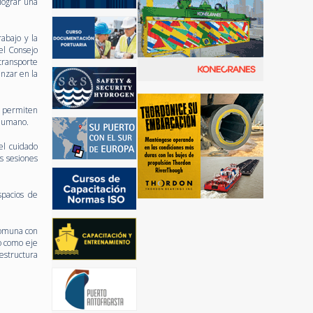
lograr una
abajo y la
el Consejo
transporte
nzar en la
o permiten
l humano.
el cuidado
as sesiones
spacios de
comuna con
o como eje
aestructura