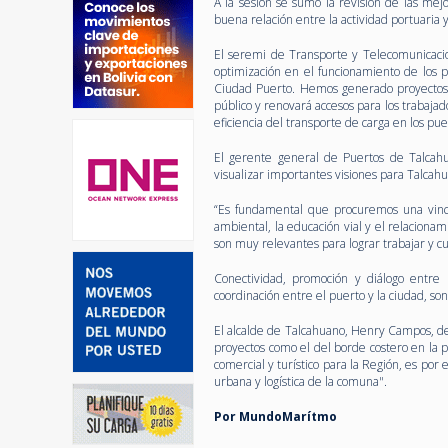
A la sesión se sumó la revisión de las mej
buena relación entre la actividad portuaria
El seremi de Transporte y Telecomunicacio
optimización en el funcionamiento de los 
Ciudad Puerto. Hemos generado proyectos c
público y renovará accesos para los trabaj
eficiencia del transporte de carga en los pue
El gerente general de Puertos de Talcah
visualizar importantes visiones para Talcah
“Es fundamental que procuremos una vincul
ambiental, la educación vial y el relaciona
son muy relevantes para lograr trabajar y cu
Conectividad, promoción y diálogo entre
coordinación entre el puerto y la ciudad, so
El alcalde de Talcahuano, Henry Campos, de
proyectos como el del borde costero en la 
comercial y turístico para la Región, es por
urbana y logística de la comuna".
Por MundoMarítmo