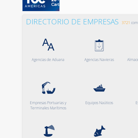
DIRECTORIO DE EMPRESAS
3721
comp
Agencias de Aduana
Agencias Navieras
Almac
Empresas Portuarias y
Equipos Naúticos
E
Terminales Marítimos