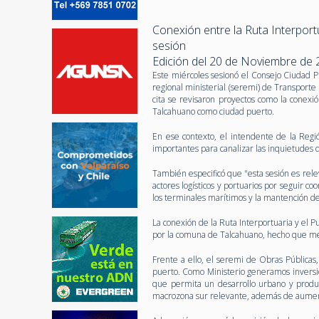
Conexión entre la Ruta Interport
sesión
Edición del 20 de Noviembre de
Este miércoles sesionó el Consejo Ciudad P
regional ministerial (seremi) de Transport
cita se revisaron proyectos como la conexi
Talcahuano como ciudad puerto.
En ese contexto, el intendente de la Regi
importantes para canalizar las inquietudes 
También especificó que "esta sesión es re
actores logísticos y portuarios por seguir co
los terminales marítimos y la mantención de
La conexión de la Ruta Interportuaria y el P
por la comuna de Talcahuano, hecho que mej
Frente a ello, el seremi de Obras Públicas,
puerto. Como Ministerio generamos inversio
que permita un desarrollo urbano y prod
macrozona sur relevante, además de aument