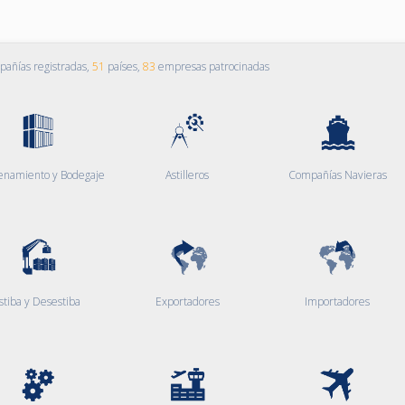
añías registradas,
51
países,
83
empresas patrocinadas
enamiento y Bodegaje
Astilleros
Compañías Navieras
stiba y Desestiba
Exportadores
Importadores