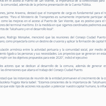
oras en el acceso al Puerto de San Vicente, la importancia de la conectividad para 
 y la comunidad, además de la próxima presentación de la Cuenta Pública.
nes, Jaime Aravena, destacó que el transporte de carga es fundamental para el tr
puertos: "Para el Ministerio de Transportes es sumamente importante participar d
omo las mejoras en el acceso al Puerto de San Vicente, que es positivo para el 
adores del terminal marítimo. En la medida en que sigamos coordinados podremos ava
rtos de Talcahuano y en el desarrollo local".
uano, Rodrigo Monsalve, mencionó que las reuniones del Consejo Ciudad Puert
uano, como proyectarla como un destino de cruceros y aplicar la formación de capita
ación armónica entre la actividad portuaria y la comunidad social, por medio d
miento ligado a las personas y sus necesidades. Los proyectos que se generan en est
mplir con los objetivos propuestos para este 2020”, indicó el ejecutivo
 los actores que se dedican al desarrollo de la comuna, además de generar e
n las dimensiones que abarca el trabajo del Consejo Ciudad Puerto.
stacó que las instancias de reunión de la entidad promueven el crecimiento de la 
plazoleta Fragata María Isabel: "Estamos conscientes de la importancia de Talcahuan
 eso que este tipo de acciones nos ayudan a potenciar nuestro capital humano, la infr