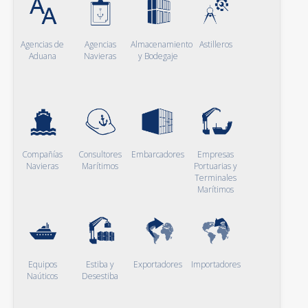
Agencias de
Agencias
Almacenamiento
Astilleros
Aduana
Navieras
y Bodegaje
Compañías
Consultores
Embarcadores
Empresas
Navieras
Marítimos
Portuarias y
Terminales
Marítimos
Equipos
Estiba y
Exportadores
Importadores
Naúticos
Desestiba