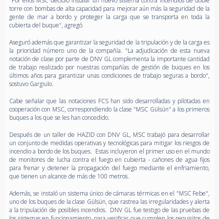
"Por ellos MSC decidió instalar un nuevo sistema contra incendios de doble
torre con bombas de alta capacidad para mejorar aún más la seguridad de la
gente de mar a bordo y proteger la carga que se transporta en toda la
cubierta del buque", agregó.
Aseguró además que garantizar la seguridad de la tripulación y de la carga es
la prioridad número uno de la compañía. "La adjudicación de esta nueva
notación de clase por parte de DNV GL complementa la importante cantidad
de trabajo realizado por nuestras compañías de gestión de buques en los
últimos años para garantizar unas condiciones de trabajo seguras a bordo",
sostuvo Gargiulo.
Cabe señalar que las notaciones FCS han sido desarrolladas y pilotadas en
cooperación con MSC, correspondiendo la clase "MSC Gülsün" a los primeros
buques a los que se les han concedido.
Después de un taller de HAZID con DNV GL, MSC trabajó para desarrollar
un conjunto de medidas operativas y tecnológicas para mitigar los riesgos de
incendio a bordo de los buques. Estas incluyeron el primer uso en el mundo
de monitores de lucha contra el fuego en cubierta - cañones de agua fijos
para frenar y detener la propagación del fuego mediante el enfriamiento,
que tienen un alcance de más de 100 metros.
Además, se instaló un sistema único de cámaras térmicas en el "MSC Febe",
uno de los buques de la clase Gülsün, que rastrea las irregularidades y alerta
a la tripulación de posibles incendios. DNV GL fue testigo de las pruebas de
los sistemas en funcionamiento, para verificar que cumplen los requisitos de