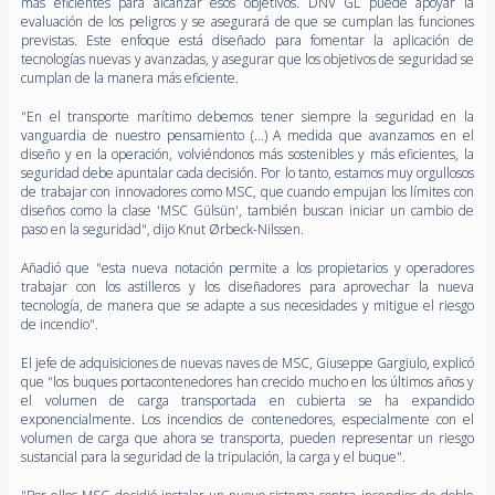
más eficientes para alcanzar esos objetivos. DNV GL puede apoyar la
evaluación de los peligros y se asegurará de que se cumplan las funciones
previstas. Este enfoque está diseñado para fomentar la aplicación de
tecnologías nuevas y avanzadas, y asegurar que los objetivos de seguridad se
cumplan de la manera más eficiente.
"En el transporte marítimo debemos tener siempre la seguridad en la
vanguardia de nuestro pensamiento (…) A medida que avanzamos en el
diseño y en la operación, volviéndonos más sostenibles y más eficientes, la
seguridad debe apuntalar cada decisión. Por lo tanto, estamos muy orgullosos
de trabajar con innovadores como MSC, que cuando empujan los límites con
diseños como la clase 'MSC Gülsün', también buscan iniciar un cambio de
paso en la seguridad", dijo Knut Ørbeck-Nilssen.
Añadió que "esta nueva notación permite a los propietarios y operadores
trabajar con los astilleros y los diseñadores para aprovechar la nueva
tecnología, de manera que se adapte a sus necesidades y mitigue el riesgo
de incendio".
El jefe de adquisiciones de nuevas naves de MSC, Giuseppe Gargiulo, explicó
que "los buques portacontenedores han crecido mucho en los últimos años y
el volumen de carga transportada en cubierta se ha expandido
exponencialmente. Los incendios de contenedores, especialmente con el
volumen de carga que ahora se transporta, pueden representar un riesgo
sustancial para la seguridad de la tripulación, la carga y el buque".