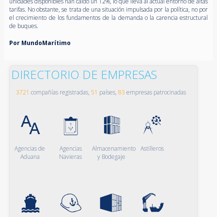
unidades disponibles han caído un 12%, lo que lleva al actual entorno de altas
tarifas. No obstante, se trata de una situación impulsada por la política, no por
el crecimiento de los fundamentos de la demanda o la carencia estructural
de buques.
Por MundoMarítimo
DIRECTORIO DE EMPRESAS
3721
compañías registradas,
51
países,
83
empresas patrocinadas
Agencias de
Agencias
Almacenamiento
Astilleros
Aduana
Navieras
y Bodegaje