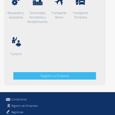
Repuestos y
Terminales
Transporte
Transporte
Accesorios
Terrestres y
Aéreo
Terrestre
Aeroportuarios
Turismo
Registre su Empresa
Contáctenos
Registro de Empresas
Regístrese