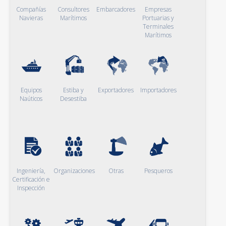
Compañías
Consultores
Embarcadores
Empresas
Navieras
Marítimos
Portuarias y
Terminales
Marítimos
Equipos
Estiba y
Exportadores
Importadores
Naúticos
Desestiba
Ingeniería,
Organizaciones
Otras
Pesqueros
Certificación e
Inspección