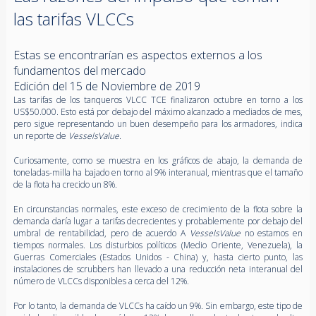
las tarifas VLCCs
Estas se encontrarían es aspectos externos a los
fundamentos del mercado
Edición del 15 de Noviembre de 2019
Las tarifas de los tanqueros VLCC TCE finalizaron octubre en torno a los
US$50.000. Esto está por debajo del máximo alcanzado a mediados de mes,
pero sigue representando un buen desempeño para los armadores, indica
un reporte de
VesselsValue
.
Curiosamente, como se muestra en los gráficos de abajo, la demanda de
toneladas-milla ha bajado en torno al 9% interanual, mientras que el tamaño
de la flota ha crecido un 8%.
En circunstancias normales, este exceso de crecimiento de la flota sobre la
demanda daría lugar a tarifas decrecientes y probablemente por debajo del
umbral de rentabilidad, pero de acuerdo A
VesselsValue
no estamos en
tiempos normales. Los disturbios políticos (Medio Oriente, Venezuela), la
Guerras Comerciales (Estados Unidos - China) y, hasta cierto punto, las
instalaciones de scrubbers han llevado a una reducción neta interanual del
número de VLCCs disponibles a cerca del 12%.
Por lo tanto, la demanda de VLCCs ha caído un 9%. Sin embargo, este tipo de