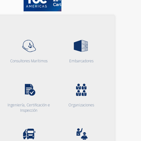
Consultores Marítimos
Embarcadores
Ingeniería, Certificación e
Organizaciones
Inspección