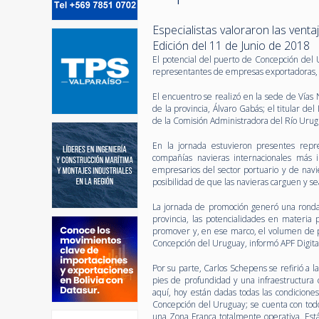
Especialistas valoraron las venta
Edición del 11 de Junio de 2018
El potencial del puerto de Concepción del
representantes de empresas exportadoras, de
El encuentro se realizó en la sede de Vías 
de la provincia, Álvaro Gabás; el titular de
de la Comisión Administradora del Río Uru
En la jornada estuvieron presentes repre
compañías navieras internacionales más 
empresarios del sector portuario y de navi
posibilidad de que las navieras carguen y s
La jornada de promoción generó una ronda d
provincia, las potencialidades en materia 
promover y, en ese marco, el volumen de pr
Concepción del Uruguay, informó APF Digita
Por su parte, Carlos Schepens se refirió a 
pies de profundidad y una infraestructura
aquí, hoy están dadas todas las condicione
Concepción del Uruguay; se cuenta con todos
una Zona Franca totalmente operativa. Está