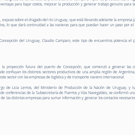
entajas para bajar costos, mejorar la producción y generar trabajo genuino para l
n, expuso sobre el dragado del río Uruguay, que está llevando adelante la empresa J
 años, lo que dará continuidad a las navieras para que puedan hacer un paso por el
 Concepción del Uruguay, Claudio Camparo, este tipo de encuentros potencia el 
 la proyección futura del puerto de Concepción, que comenzó a generar las c
de confluyan los distintos sectores productivos de una amplia región de Argentina
este sector con las empresas de logística y de transporte naviero internacional.
argo de Licia Lemos, del Ministerio de Producción de la Nación de Uruguay, y l
ón de conferencias de la Subsecretaría de Puertos y Vías Navegables, se conformó un
 de las distintas empresas para sumar información y generar los contactos necesario