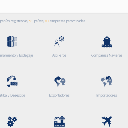
añías registradas,
51
países,
83
empresas patrocinadas
enamiento y Bodegaje
Astilleros
Compañías Navieras
stiba y Desestiba
Exportadores
Importadores