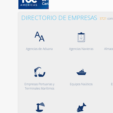
DIRECTORIO DE EMPRESAS
3721
comp
Agencias de Aduana
Agencias Navieras
Almac
Empresas Portuarias y
Equipos Naúticos
E
Terminales Marítimos