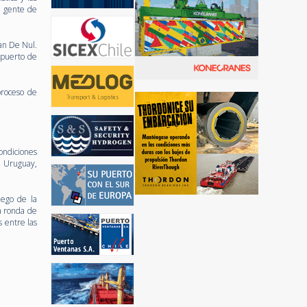
a gente de
an De Nul.
 puerto de
proceso de
ondiciones
, Uruguay,
uego de la
a ronda de
s entre las