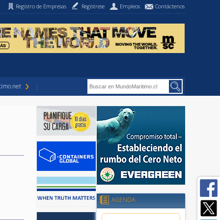
Registro de Empresas
Regístrese
Empleos
Contáctenos
imo.net
AGENDA