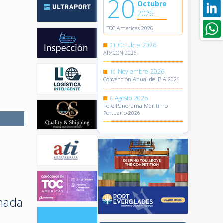
20
Octubre
2026
TOC Americas 2026
Octubre
2026
21
ARACON 2026
Noviembre
2026
10
Convención Anual de IBIA 2026
Agosto
2026
6
Foro Panorama Marítimo
Portuario 2026
rnada