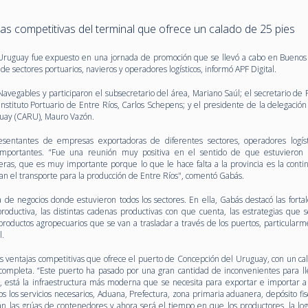
jas competitivas del terminal que ofrece un calado de 25 pies
 Uruguay fue expuesto en una jornada de promoción que se llevó a cabo en Buenos 
 sectores portuarios, navieros y operadores logísticos, informó APF Digital.
Navegables y participaron el subsecretario del área, Mariano Saúl; el secretario de
l Instituto Portuario de Entre Ríos, Carlos Schepens; y el presidente de la delegació
guay (CARU), Mauro Vazón.
sentantes de empresas exportadoras de diferentes sectores, operadores logíst
importantes. “Fue una reunión muy positiva en el sentido de que estuvieron
eras, que es muy importante porque lo que le hace falta a la provincia es la contin
ean el transporte para la producción de Entre Ríos", comentó Gabás.
e negocios donde estuvieron todos los sectores. En ella, Gabás destacó las fortal
productiva, las distintas cadenas productivas con que cuenta, las estrategias que 
oductos agropecuarios que se van a trasladar a través de los puertos, particularm
l.
las ventajas competitivas que ofrece el puerto de Concepción del Uruguay, con un ca
 completa. “Este puerto ha pasado por una gran cantidad de inconvenientes para ll
s, está la infraestructura más moderna que se necesita para exportar e importar a
 los servicios necesarios, Aduana, Prefectura, zona primaria aduanera, depósito fis
n las grúas de contenedores y ahora será el tiempo en que los productores, la logís