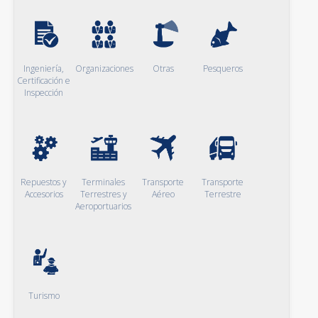
Ingeniería,
Organizaciones
Otras
Pesqueros
Certificación e
Inspección
Repuestos y
Terminales
Transporte
Transporte
Accesorios
Terrestres y
Aéreo
Terrestre
Aeroportuarios
Turismo