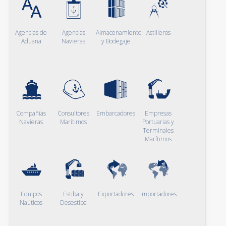
Agencias de
Agencias
Almacenamiento
Astilleros
Aduana
Navieras
y Bodegaje
Compañías
Consultores
Embarcadores
Empresas
Navieras
Marítimos
Portuarias y
Terminales
Marítimos
Equipos
Estiba y
Exportadores
Importadores
Naúticos
Desestiba