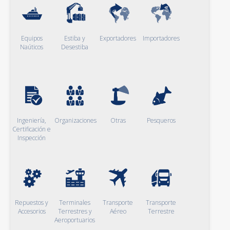
Equipos
Estiba y
Exportadores
Importadores
Naúticos
Desestiba
Ingeniería,
Organizaciones
Otras
Pesqueros
Certificación e
Inspección
Repuestos y
Terminales
Transporte
Transporte
Accesorios
Terrestres y
Aéreo
Terrestre
Aeroportuarios