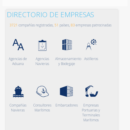
DIRECTORIO DE EMPRESAS
3721
compañías registradas,
51
países,
83
empresas patrocinadas
Agencias de
Agencias
Almacenamiento
Astilleros
Aduana
Navieras
y Bodegaje
Compañías
Consultores
Embarcadores
Empresas
Navieras
Marítimos
Portuarias y
Terminales
Marítimos