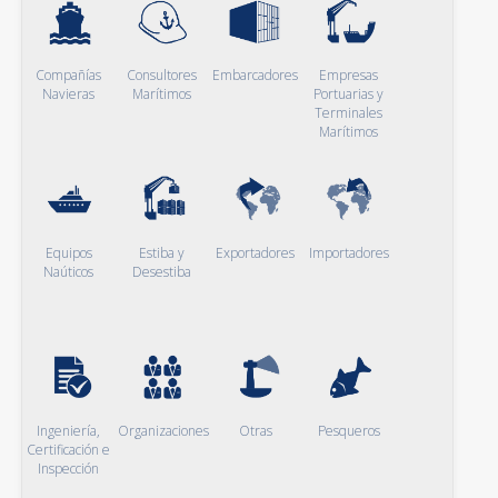
Compañías
Consultores
Embarcadores
Empresas
Navieras
Marítimos
Portuarias y
Terminales
Marítimos
Equipos
Estiba y
Exportadores
Importadores
Naúticos
Desestiba
Ingeniería,
Organizaciones
Otras
Pesqueros
Certificación e
Inspección