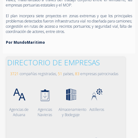
empresas portuarias estatales y el MOP.
El plan incorpora siete proyectos en zonas extremas y que los principales
problemas detectados fueron infraestructura vial no diseñada para camiones;
congestión en rutas de acceso a recintos portuarios; y seguridad vial, falta de
coordinación de actores, entre otros.
Por MundoMaritimo
DIRECTORIO DE EMPRESAS
3721
compañías registradas,
51
países,
83
empresas patrocinadas
Agencias de
Agencias
Almacenamiento
Astilleros
Aduana
Navieras
y Bodegaje