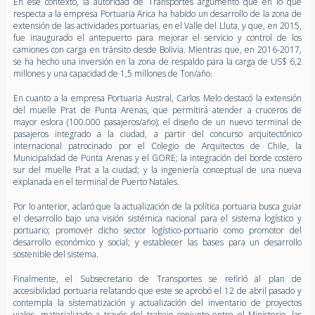
En ese contexto, la autoridad de Transportes argumentó que en lo que
respecta a la empresa Portuaria Arica ha habido un desarrollo de la zona de
extensión de las actividades portuarias, en el Valle del Lluta, y que, en 2015,
fue inaugurado el antepuerto para mejorar el servicio y control de los
camiones con carga en tránsito desde Bolivia. Mientras que, en 2016-2017,
se ha hecho una inversión en la zona de respaldo para la carga de US$ 6,2
millones y una capacidad de 1,5 millones de Ton/año.
En cuanto a la empresa Portuaria Austral, Carlos Melo destacó la extensión
del muelle Prat de Punta Arenas, que permitirá atender a cruceros de
mayor eslora (100.000 pasajeros/año); el diseño de un nuevo terminal de
pasajeros integrado a la ciudad, a partir del concurso arquitectónico
internacional patrocinado por el Colegio de Arquitectos de Chile, la
Municipalidad de Punta Arenas y el GORE; la integración del borde costero
sur del muelle Prat a la ciudad; y la ingeniería conceptual de una nueva
explanada en el terminal de Puerto Natales.
Por lo anterior, aclaró que la actualización de la política portuaria busca guiar
el desarrollo bajo una visión sistémica nacional para el sistema logístico y
portuario; promover dicho sector logístico-portuario como promotor del
desarrollo económico y social; y establecer las bases para un desarrollo
sostenible del sistema.
Finalmente, el Subsecretario de Transportes se refirió al plan de
accesibilidad portuaria relatando que este se aprobó el 12 de abril pasado y
contempla la sistematización y actualización del inventario de proyectos
viales, materializado a través del trabajo conjunto entre el Ministerio, las