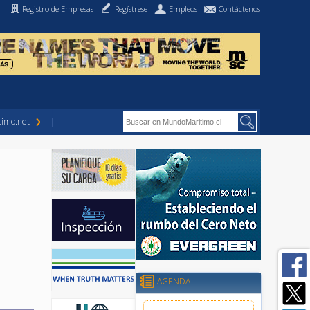
Registro de Empresas
Regístrese
Empleos
Contáctenos
imo.net
AGENDA