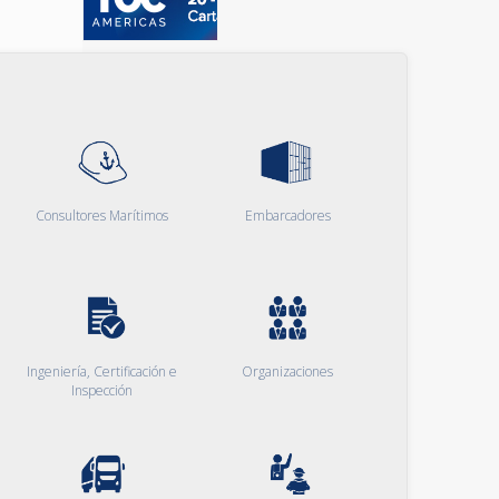
Consultores Marítimos
Embarcadores
Ingeniería, Certificación e
Organizaciones
Inspección