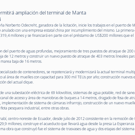
mitirá ampliación del terminal de Manta
4
a Norberto Odecreht, ganadora de la licitación, inicie los trabajos en el puerto de M
e anulado con una empresa estatal china por incumplimiento del mismo. La primera 
319,4 millones y se financiará en parte con el préstamo de US$200 millones que el
ión del puerto de aguas profundas, mejoramiento de tres puestos de atraque de 200
aja de 12 metros y construir un nuevo puesto de atraque de 403 metros lineales para
n marea baja de 16 metros.
ecializado de contenedores, se repotenciará y modernizará la actual terminal multip
to al área de muelles con capacitad para 300 mil TEUs por año; construcción nuevos e
ción del actual dique.
de una subestación eléctrica de 69 kilovoltios, sistemas de agua potable, red de san
 canal de acceso y área de maniobras de buques a 14 metros, dragado de fosa de at
 implementación de sistema de cámaras infrarrojo, construcción de un nuevo muell
lota pesquera industrial, entre otras obras.
abí, centro-noreste de Ecuador, desde julio de 2012 consistente en la remoción de 
229,9 millones; construye el acueducto que llevará agua desde la presa La Esperanza 
tima obra que construyó fue el sistema de trasvases de agua y dos etapas del sistema