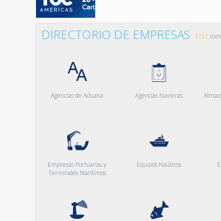
DIRECTORIO DE EMPRESAS
3721
comp
Agencias de Aduana
Agencias Navieras
Almac
Empresas Portuarias y
Equipos Naúticos
E
Terminales Marítimos