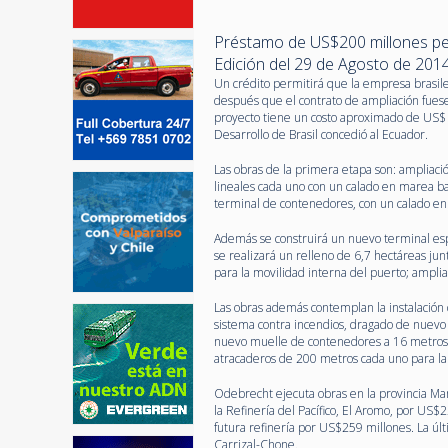
Préstamo de US$200 millones per
Edición del 29 de Agosto de 201
Un crédito permitirá que la empresa brasileñ
después que el contrato de ampliación fues
proyecto tiene un costo aproximado de US$ 
Desarrollo de Brasil concedió al Ecuador.
Las obras de la primera etapa son: ampliac
lineales cada uno con un calado en marea b
terminal de contenedores, con un calado e
Además se construirá un nuevo terminal esp
se realizará un relleno de 6,7 hectáreas jun
para la movilidad interna del puerto; amplia
Las obras además contemplan la instalación 
sistema contra incendios, dragado de nuevo
nuevo muelle de contenedores a 16 metros,
atracaderos de 200 metros cada uno para la f
Odebrecht ejecuta obras en la provincia Man
la Refinería del Pacífico, El Aromo, por US$
futura refinería por US$259 millones. La úl
Carrizal-Chone.