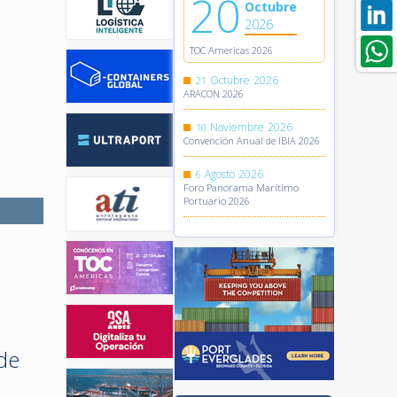
20
Octubre
2026
TOC Americas 2026
Octubre
2026
21
ARACON 2026
Noviembre
2026
10
Convención Anual de IBIA 2026
Agosto
2026
6
Foro Panorama Marítimo
Portuario 2026
 de