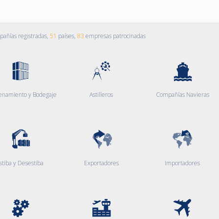
añías registradas,
51
países,
83
empresas patrocinadas
enamiento y Bodegaje
Astilleros
Compañías Navieras
stiba y Desestiba
Exportadores
Importadores