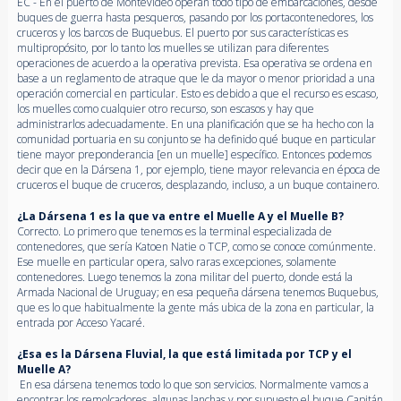
EC - En el puerto de Montevideo operan todo tipo de embarcaciones, desde
buques de guerra hasta pesqueros, pasando por los portacontenedores, los
cruceros y los barcos de Buquebus. El puerto por sus características es
multipropósito, por lo tanto los muelles se utilizan para diferentes
operaciones de acuerdo a la operativa prevista. Esa operativa se ordena en
base a un reglamento de atraque que le da mayor o menor prioridad a una
operación comercial en particular. Esto es debido a que el recurso es escaso,
los muelles como cualquier otro recurso, son escasos y hay que
administrarlos adecuadamente. En una planificación que se ha hecho con la
comunidad portuaria en su conjunto se ha definido qué buque en particular
tiene mayor preponderancia [en un muelle] específico. Entonces podemos
decir que en la Dársena 1, por ejemplo, tiene mayor relevancia en época de
cruceros el buque de cruceros, desplazando, incluso, a un buque containero.
¿La Dársena 1 es la que va entre el Muelle A y el Muelle B?
Correcto. Lo primero que tenemos es la terminal especializada de
contenedores, que sería Katoen Natie o TCP, como se conoce comúnmente.
Ese muelle en particular opera, salvo raras excepciones, solamente
contenedores. Luego tenemos la zona militar del puerto, donde está la
Armada Nacional de Uruguay; en esa pequeña dársena tenemos Buquebus,
que es lo que habitualmente la gente más ubica de la zona en particular, la
entrada por Acceso Yacaré.
¿Esa es la Dársena Fluvial, la que está limitada por TCP y el
Muelle A?
En esa dársena tenemos todo lo que son servicios. Normalmente vamos a
encontrar los remolcadores, algunas lanchas y por supuesto el buque Capitán