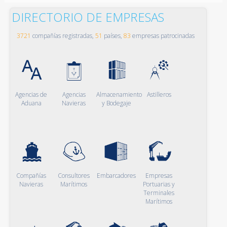
DIRECTORIO DE EMPRESAS
3721
compañías registradas,
51
países,
83
empresas patrocinadas
Agencias de
Agencias
Almacenamiento
Astilleros
Aduana
Navieras
y Bodegaje
Compañías
Consultores
Embarcadores
Empresas
Navieras
Marítimos
Portuarias y
Terminales
Marítimos