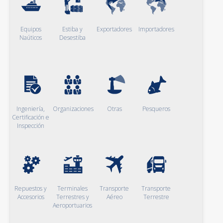
Equipos
Estiba y
Exportadores
Importadores
Naúticos
Desestiba
Ingeniería,
Organizaciones
Otras
Pesqueros
Certificación e
Inspección
Repuestos y
Terminales
Transporte
Transporte
Accesorios
Terrestres y
Aéreo
Terrestre
Aeroportuarios