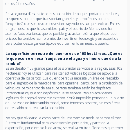
en los últimos años.
En la segunda dársena tenemos operación de buques portacontenedores,
pesqueros, buques que transportan graneles y también los buques
“proyectos”, que son los que nos están trayendo los parques eólicos. Ese es
un gran desafío que ha asumido el país y el puerto de Montevideo ha
acompañado esa tarea, que es posible gracias también a que el operador
privado ha tenido el compromiso de invertir en tecnología y en experticia
para poder descargar ese tipo de equipamiento en nuestro puerto.
La superficie terrestre del puerto es de 103 hectáreas. ¿Qué es
lo que ocurre en esa franja, entre el agua y el muro que da a la
rambla?
Es un desafío muy grande para el país brindar servicios a la región. Esas 103
hectáreas hoy se utilizan para realizar actividades logísticas de apoyo a la
operativa de los barcos. Cualquier operativa necesita un área de respaldo
para el ingreso de la mercadería, para operar el barco, para la circulación de
vehículos, pero dentro de esa superficie también están los depósitos
intraportuarios, que son depósitos que se especializan en actividades
logísticas de apoyo al comercio exterior. Sería imposible pensar en un puerto
en una zona de intercambio modal, como tenemos nosotros, sin esas áreas
de respaldo para realizar la operación.
No hay que olvidar que como parte del intercambio modal tenemos el tren.
El tren es fundamental para los desarrollos portuarios, y parte de la
exportación, por ejemplo la de arroz, se realiza en tren. Tenemos que tener