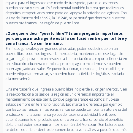
espacio para el ingreso de ese modo de transporte, para que los trenes
puedan operar y circular. Es fundamental también la tarea que realizan los
depósitos intraportuarios como parte del apoyo a la actividad de logística. Con
la Ley de Puertos del año 92, la 16.246, se permitió que dentro de nuestros
puertos tuviéramos una región de puerto libre.
¿Qué quiere decir “puerto libre”? Es una pregunta importante,
porque para mucha gente está la confusión entre puerto libre y
zona franca. No son lo mismo.
En líneas generales y en grandes pinceladas, podemos decir que en un
puerto libre podemos ingresar la mercadería, mantenerla en ese lugar sin
pagar ningún provento con respecto a la importación o la exportación, está en
una situación aduanera controlada pero no paga, pero además se pueden
hacer agregados de valor. Se puede fraccionar, consolidar, desconsolidar, se
puede etiquetar, remarcar, se pueden hacer actividades logísticas asociadas
a la mercadería.
Una mercadería que ingresa a puerto libre no pierde su origen Mercosur, en
la reexportación a países de la región es un diferencial importante el
mantenimiento de ese perfil, porque pagaría aranceles como si hubiese
estado siempre en territorio nacional. Eso marca la diferencia por ejemplo
con las zonas francas. En las zonas francas se puede cambiar la naturaleza del
producto, en una zona franca yo puedo hacer una actividad fabril, pero
automáticamente el producto que entró en zona franca perdió el beneficio
del arancel externo común o interno común del Mercosur. Son factores que
se deben equilibrar dentro del comercio para ver cuál es la posición que más