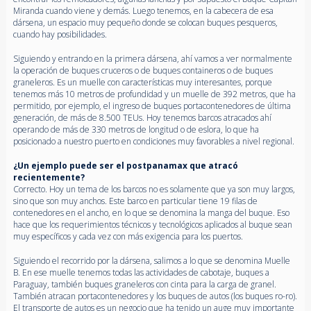
Miranda cuando viene y demás. Luego tenemos, en la cabecera de esa
dársena, un espacio muy pequeño donde se colocan buques pesqueros,
cuando hay posibilidades.
Siguiendo y entrando en la primera dársena, ahí vamos a ver normalmente
la operación de buques cruceros o de buques containeros o de buques
graneleros. Es un muelle con características muy interesantes, porque
tenemos más 10 metros de profundidad y un muelle de 392 metros, que ha
permitido, por ejemplo, el ingreso de buques portacontenedores de última
generación, de más de 8.500 TEUs. Hoy tenemos barcos atracados ahí
operando de más de 330 metros de longitud o de eslora, lo que ha
posicionado a nuestro puerto en condiciones muy favorables a nivel regional.
¿Un ejemplo puede ser el postpanamax que atracó
recientemente?
Correcto. Hoy un tema de los barcos no es solamente que ya son muy largos,
sino que son muy anchos. Este barco en particular tiene 19 filas de
contenedores en el ancho, en lo que se denomina la manga del buque. Eso
hace que los requerimientos técnicos y tecnológicos aplicados al buque sean
muy específicos y cada vez con más exigencia para los puertos.
Siguiendo el recorrido por la dársena, salimos a lo que se denomina Muelle
B. En ese muelle tenemos todas las actividades de cabotaje, buques a
Paraguay, también buques graneleros con cinta para la carga de granel.
También atracan portacontenedores y los buques de autos (los buques ro-ro).
El transporte de autos es un negocio que ha tenido un auge muy importante