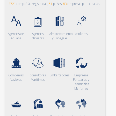
3721
compañías registradas,
51
países,
83
empresas patrocinadas
Agencias de
Agencias
Almacenamiento
Astilleros
Aduana
Navieras
y Bodegaje
Compañías
Consultores
Embarcadores
Empresas
Navieras
Marítimos
Portuarias y
Terminales
Marítimos