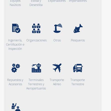
Equipos
Estiba y
Exportadores
Importadores
Naúticos
Desestiba
Ingeniería,
Organizaciones
Otras
Pesqueros
Certificación e
Inspección
Repuestos y
Terminales
Transporte
Transporte
Accesorios
Terrestres y
Aéreo
Terrestre
Aeroportuarios