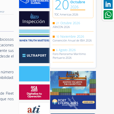
20
Octubre
2026
imir
TOC Americas 2026
Octubre
2026
21
ARACON 2026
Noviembre
2026
10
biciosos
Convención Anual de IBIA 2026
caciones
Agosto
2026
mente sus
6
Foro Panorama Marítimo
desde el
Portuario 2026
la número
bilidad:
de Fleet
 que nos