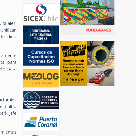
iduales,
anifican
decidido
ctamente
tal para
nte para
cturales
el bulbo
erk, jefe
amientas