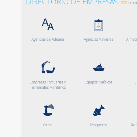
DIRECTORIO DE EMPRESAS
3721
comp
Agencias de Aduana
Agencias Navieras
Almac
Empresas Portuarias y
Equipos Naúticos
E
Terminales Marítimos
Otras
Pesqueros
Rep