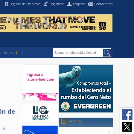
Registro de Empresas
Regístrese
Empleos
Contáctenos
imo.net
ón de
AGENDA
s de