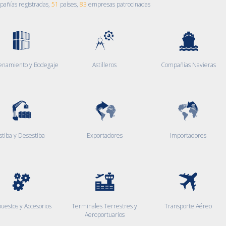
añías registradas,
51
países,
83
empresas patrocinadas
enamiento y Bodegaje
Astilleros
Compañías Navieras
stiba y Desestiba
Exportadores
Importadores
uestos y Accesorios
Terminales Terrestres y
Transporte Aéreo
Aeroportuarios