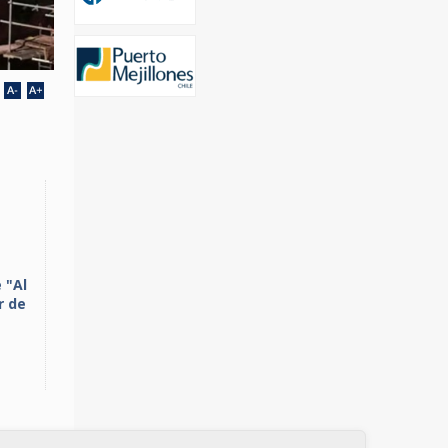
 "Al
r de