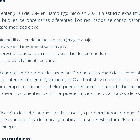
ada
 Center (CEC) de DNV en Hamburgo inició en 2021 un estudio exhausti
8 buques de once series diferentes. Los resultados se consolidaro
atro medidas clave:
e modificación de bulbos de proa (imagen abajo).
se a velocidades operativas más bajas.
superestructuras para aumentar capacidad de contenedores.
 el aprovechamiento de carga.
icadores de retorno de inversión. “Todas estas medidas tienen p
e interdependientes”, explicó Jan-Olaf Probst, vicepresidente ejec
or ejemplo, cambiar una hélice puede requerir un nuevo bulbo de p
y elevar los puentes de trinca puede implicar reforzar tapas de esc
ificación de siete buques de la clase T, que permitieron obtener
o, elevar puentes de trinca y reubicar su superestructura. “Fue un
Grieger.
s estratégicas