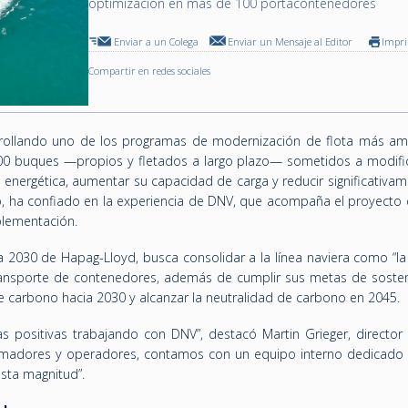
optimización en más de 100 portacontenedores
Enviar a un Colega
Enviar un Mensaje al Editor
Impr
Compartir en redes sociales
rollando uno de los programas de modernización de flota más am
00 buques —propios y fletados a largo plazo— sometidos a modifi
 energética, aumentar su capacidad de carga y reducir significativa
o, ha confiado en la experiencia de DNV, que acompaña el proyecto 
plementación.
gia 2030 de Hapag-Lloyd, busca consolidar a la línea naviera como “
transporte de contenedores, además de cumplir sus metas de sosteni
de carbono hacia 2030 y alcanzar la neutralidad de carbono en 2045.
 positivas trabajando con DNV”, destacó Martin Grieger, director 
armadores y operadores, contamos con un equipo interno dedicado
sta magnitud”.