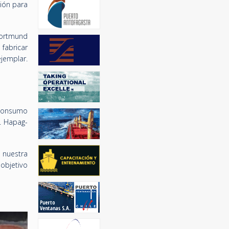
ción para
 Dortmund
 fabricar
jemplar.
 consumo
. Hapag-
 nuestra
objetivo