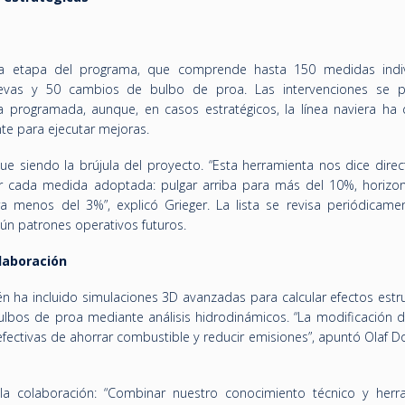
a etapa del programa, que comprende hasta 150 medidas indiv
evas y 50 cambios de bulbo de proa. Las intervenciones se pl
 programada, aunque, en casos estratégicos, la línea naviera ha 
te para ejecutar mejoras.
ue siendo la brújula del proyecto. “Esta herramienta nos dice dire
 cada medida adoptada: pulgar arriba para más del 10%, horizon
 menos del 3%”, explicó Grieger. La lista se revisa periódicame
egún patrones operativos futuros.
olaboración
n ha incluido simulaciones 3D avanzadas para calcular efectos estru
lbos de proa mediante análisis hidrodinámicos. “La modificación d
ectivas de ahorrar combustible y reducir emisiones”, apuntó Olaf Do
 la colaboración: “Combinar nuestro conocimiento técnico y herr