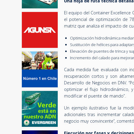
Una hoja de ruta técnica detall
El equipo del Container Excellence
el potencial de optimización de 7
matriz que analiza el impacto de cu
Optimización hidrodinámica mediant
Sustitución de hélices para adaptar
Elevación de puentes de trinca y 
Incremento del calado para mejorar
Cada medida fue evaluada con ind
recuperación cortos y son altament
Desarrollo de Negocios en DNV. “P
optimizar el flujo hidrodinámico, 
modificar el puente de mando”.
Un ejemplo ilustrativo fue la mod
adicionales tras incrementar calad
negocio muy convincente”, comentó 
Ejecución por fases y decisione