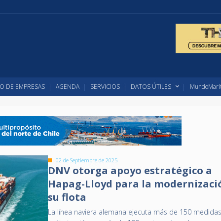
O DE EMPRESAS
AGENDA
SERVICIOS
DATOS ÚTILES
MundoMarit
02 de Septiembre de 2025
DNV otorga apoyo estratégico a
Hapag-Lloyd para la modernizaci
su flota
La línea naviera alemana ejecuta más de 150 medida