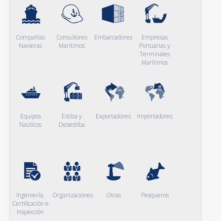
Compañías
Consultores
Embarcadores
Empresas
Navieras
Marítimos
Portuarias y
Terminales
Marítimos
Equipos
Estiba y
Exportadores
Importadores
Naúticos
Desestiba
Ingeniería,
Organizaciones
Otras
Pesqueros
Certificación e
Inspección