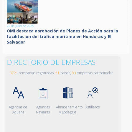
22 de Julio de 2025
OMI destaca aprobación de Planes de Acción para la
facilitación del tráfico marítimo en Honduras y El
Salvador
DIRECTORIO DE EMPRESAS
3721
compañías registradas,
51
países,
83
empresas patrocinadas
Agencias de
Agencias
Almacenamiento
Astilleros
Aduana
Navieras
y Bodegaje