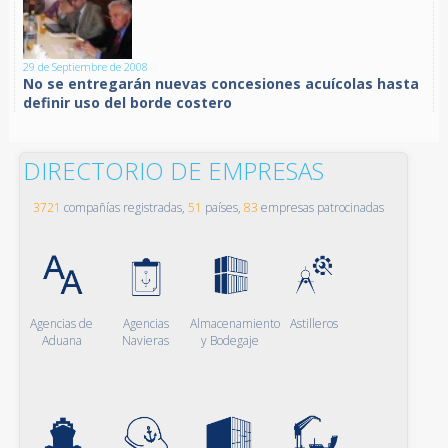
29 de Septiembre de 2008
No se entregarán nuevas concesiones acuícolas hasta
definir uso del borde costero
DIRECTORIO DE EMPRESAS
3721
compañías registradas,
51
países,
83
empresas patrocinadas
Agencias de
Agencias
Almacenamiento
Astilleros
Aduana
Navieras
y Bodegaje