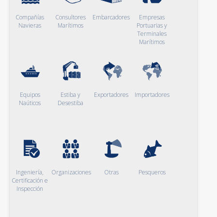
Compañías
Consultores
Embarcadores
Empresas
Navieras
Marítimos
Portuarias y
Terminales
Marítimos
Equipos
Estiba y
Exportadores
Importadores
Naúticos
Desestiba
Ingeniería,
Organizaciones
Otras
Pesqueros
Certificación e
Inspección