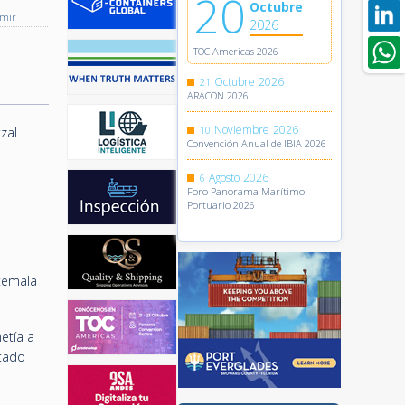
20
Octubre
imir
2026
TOC Americas 2026
Octubre
2026
21
ARACON 2026
Noviembre
2026
10
zal
Convención Anual de IBIA 2026
Agosto
2026
6
Foro Panorama Marítimo
Portuario 2026
atemala
etía a
stado