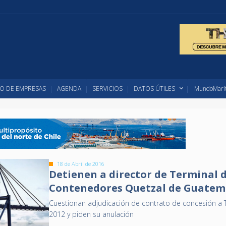
O DE EMPRESAS
AGENDA
SERVICIOS
DATOS ÚTILES
MundoMarit
18 de Abril de 2016
Detienen a director de Terminal 
Contenedores Quetzal de Guatem
Cuestionan adjudicación de contrato de concesión a
2012 y piden su anulación