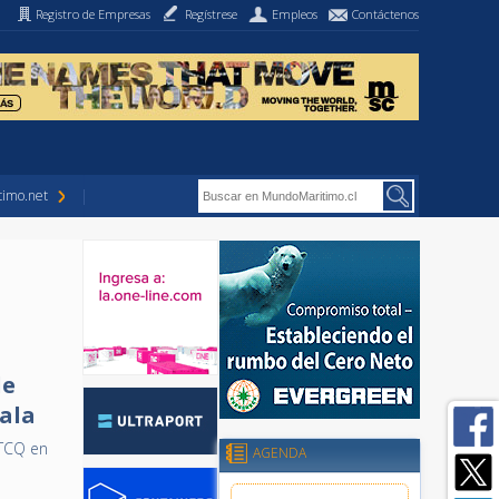
Registro de Empresas
Regístrese
Empleos
Contáctenos
imo.net
de
ala
 TCQ en
AGENDA