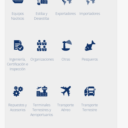
Equipos
Estiba y
Exportadores
Importadores
Naúticos
Desestiba
Ingeniería,
Organizaciones
Otras
Pesqueros
Certificación e
Inspección
Repuestos y
Terminales
Transporte
Transporte
Accesorios
Terrestres y
Aéreo
Terrestre
Aeroportuarios