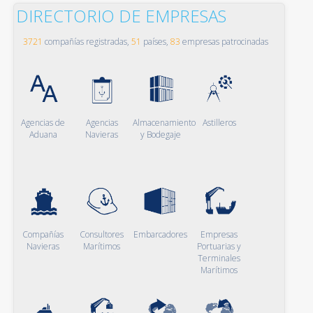
DIRECTORIO DE EMPRESAS
3721
compañías registradas,
51
países,
83
empresas patrocinadas
Agencias de
Agencias
Almacenamiento
Astilleros
Aduana
Navieras
y Bodegaje
Compañías
Consultores
Embarcadores
Empresas
Navieras
Marítimos
Portuarias y
Terminales
Marítimos