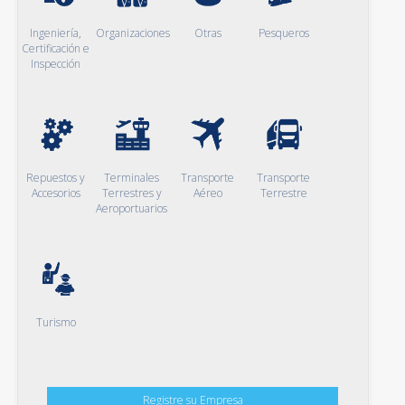
Ingeniería,
Organizaciones
Otras
Pesqueros
Certificación e
Inspección
Repuestos y
Terminales
Transporte
Transporte
Accesorios
Terrestres y
Aéreo
Terrestre
Aeroportuarios
Turismo
Registre su Empresa