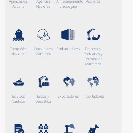
Agencias de
Agencias
Almacenamiento
Astilleros
Aduana
Navieras
y Bodegaje
Compañías
Consultores
Embarcadores
Empresas
Navieras
Marítimos
Portuarias y
Terminales
Marítimos
Equipos
Estiba y
Exportadores
Importadores
Naúticos
Desestiba