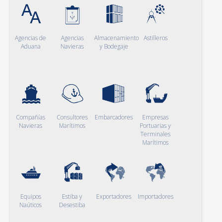
Agencias de
Agencias
Almacenamiento
Astilleros
Aduana
Navieras
y Bodegaje
Compañías
Consultores
Embarcadores
Empresas
Navieras
Marítimos
Portuarias y
Terminales
Marítimos
Equipos
Estiba y
Exportadores
Importadores
Naúticos
Desestiba