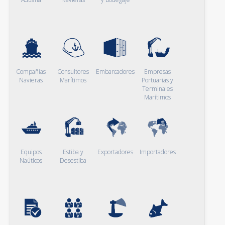
Compañías
Consultores
Embarcadores
Empresas
Navieras
Marítimos
Portuarias y
Terminales
Marítimos
Equipos
Estiba y
Exportadores
Importadores
Naúticos
Desestiba