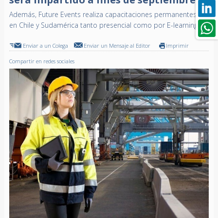
Además, Future Events realiza capacitaciones permanentes
en Chile y Sudamérica tanto presencial como por E-learning
Enviar a un Colega
Enviar un Mensaje al Editor
Imprimir
Compartir en redes sociales