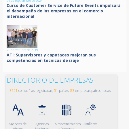
04 de Septiembre de 2024
Curso de Customer Service de Future Events impulsará
el desempeño de las empresas en el comercio
internacional
25 de Octubre de 2019
ATI: Supervisores y capataces mejoran sus
competencias en técnicas de izaje
DIRECTORIO DE EMPRESAS
3721
compañías registradas,
51
países,
83
empresas patrocinadas
Agencias de
Agencias
Almacenamiento
Astilleros
Aduana
Navieras
y Bodegaje