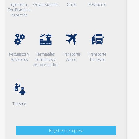
Ingeniería,
Organizaciones
Otras
Pesqueros
Certificación e
Inspección
Repuestos y
Terminales
Transporte
Transporte
Accesorios
Terrestres y
Aéreo
Terrestre
Aeroportuarios
Turismo
Registre su Empresa