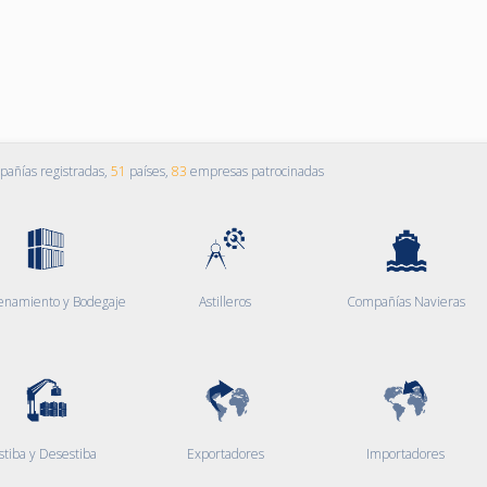
añías registradas,
51
países,
83
empresas patrocinadas
enamiento y Bodegaje
Astilleros
Compañías Navieras
stiba y Desestiba
Exportadores
Importadores