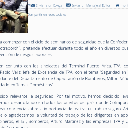
Enviar a un Colega
Enviar un Mensaje al Editor
Impr
Compartir en redes sociales
ara comenzar con el ciclo de seminarios de seguridad que la Confede
Cotraporchi), pretende efectuar durante todo el año en diversos pue
evención de riesgos laborales.
n conjunto con los sindicatos del Terminal Puerto Arica, TPA, c
 Pablo Véliz, Jefe de Excelencia de TPA, con el tema “Seguridad en 
yudante del Departamento de Capacitación de Bomberos, Milton Núñe
Cuidado en Temas Domésticos”.
sido relevante la seguridad. Por tal motivo, hemos decidido lev
mos desarrollando en todos los puertos del país donde Cotraporc
ar conciencia sobre la importancia de realizar un trabajo seguro. Ari
 ello agradecemos la voluntad de trabajo de los dirigentes en apo
rabineros, el IST, Bomberos, Arturo Martínez y las empresas TPA y U
 de Cotraporchi.