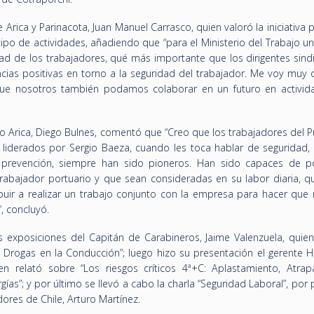
e Arica y Parinacota, Juan Manuel Carrasco, quien valoró la iniciativa 
 tipo de actividades, añadiendo que “para el Ministerio del Trabajo u
dad de los trabajadores, qué más importante que los dirigentes sind
ncias positivas en torno a la seguridad del trabajador. Me voy muy 
 que nosotros también podamos colaborar en un futuro en activid
to Arica, Diego Bulnes, comentó que “Creo que los trabajadores del 
y liderados por Sergio Baeza, cuando les toca hablar de seguridad, 
 prevención, siempre han sido pioneros. Han sido capaces de p
 trabajador portuario y que sean consideradas en su labor diaria, 
uir a realizar un trabajo conjunto con la empresa para hacer que 
, concluyó.
s exposiciones del Capitán de Carabineros, Jaime Valenzuela, quie
as Drogas en la Conducción”; luego hizo su presentación el gerente 
en relató sobre “Los riesgos críticos 4ª+C: Aplastamiento, Atrap
as”; y por último se llevó a cabo la charla “Seguridad Laboral”, por 
ores de Chile, Arturo Martínez.