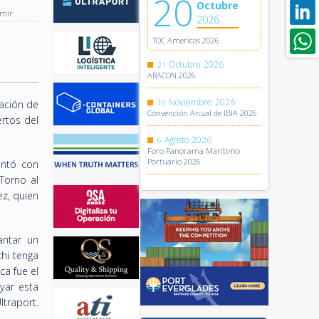
20
Octubre
imir
2026
TOC Americas 2026
Octubre
2026
21
ARACON 2026
Noviembre
2026
10
ración de
Convención Anual de IBIA 2026
rtos del
Agosto
2026
6
Foro Panorama Marítimo
Portuario 2026
ontó con
Torno al
z, quien
antar un
hi tenga
ca fue el
yar esta
ltraport.