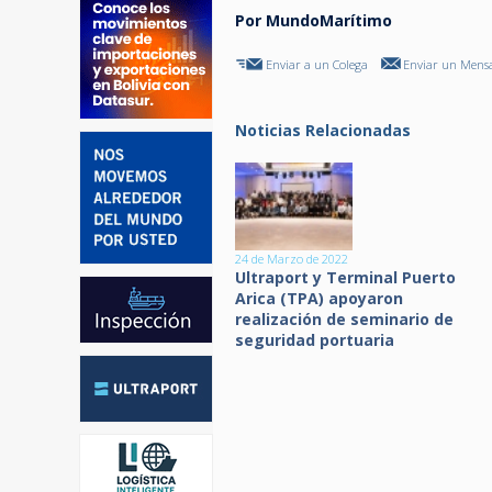
Por MundoMarítimo
Enviar a un Colega
Enviar un Mensa
Noticias Relacionadas
24 de Marzo de 2022
Ultraport y Terminal Puerto
Arica (TPA) apoyaron
realización de seminario de
seguridad portuaria