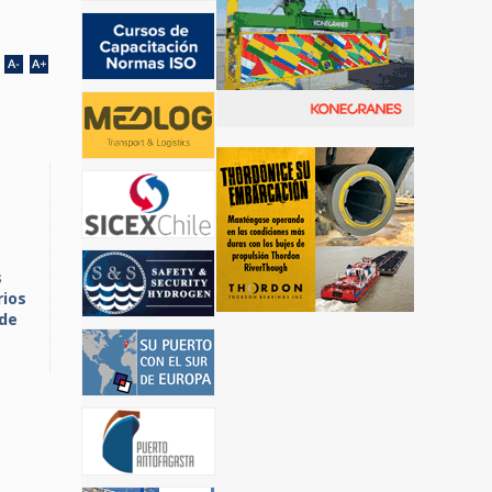
s
rios
 de