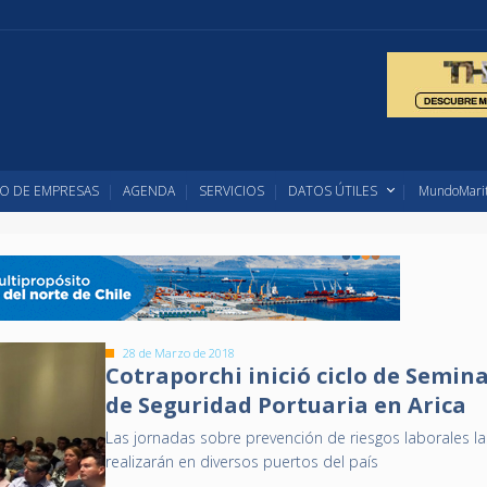
O DE EMPRESAS
AGENDA
SERVICIOS
DATOS ÚTILES
MundoMarit
28 de Marzo de 2018
Cotraporchi inició ciclo de Semin
de Seguridad Portuaria en Arica
Las jornadas sobre prevención de riesgos laborales la
realizarán en diversos puertos del país