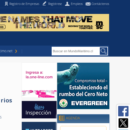
Registro de Empresas
Regístrese
Empleos
Contáctenos
imo.net
arios
s
AGENDA