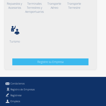
Repuestos y
Terminales
Transporte
Transporte
Accesorios
Terrestres y
Aéreo
Terrestre
Aeroportuarios
Turismo
Registre su Empresa
Contáctenos
Registro de Empresas
Regístrese
Empleos