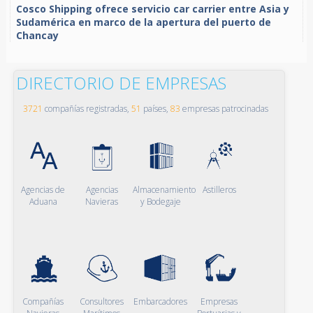
Cosco Shipping ofrece servicio car carrier entre Asia y
Sudamérica en marco de la apertura del puerto de
Chancay
DIRECTORIO DE EMPRESAS
3721
compañías registradas,
51
países,
83
empresas patrocinadas
Agencias de
Agencias
Almacenamiento
Astilleros
Aduana
Navieras
y Bodegaje
Compañías
Consultores
Embarcadores
Empresas