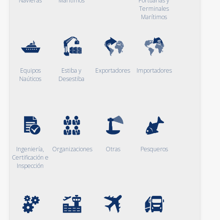
Navieras
Marítimos
Portuarias y
Terminales
Marítimos
Equipos
Estiba y
Exportadores
Importadores
Naúticos
Desestiba
Ingeniería,
Organizaciones
Otras
Pesqueros
Certificación e
Inspección