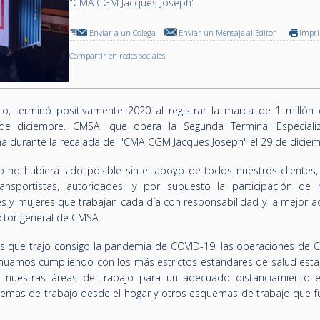
"CMA CGM Jacques Joseph"
Enviar a un Colega
Enviar un Mensaje al Editor
Impr
Compartir en redes sociales
o, terminó positivamente 2020 al registrar la marca de 1 millón
e diciembre. CMSA, que opera la Segunda Terminal Especiali
aña durante la recalada del "CMA CGM Jacques Joseph" el 29 de diciem
 no hubiera sido posible sin el apoyo de todos nuestros clientes,
ansportistas, autoridades, y por supuesto la participación de 
s y mujeres que trabajan cada día con responsabilidad y la mejor ac
rector general de CMSA.
os que trajo consigo la pandemia de COVID-19, las operaciones de 
inuamos cumpliendo con los más estrictos estándares de salud esta
s nuestras áreas de trabajo para un adecuado distanciamiento e
as de trabajo desde el hogar y otros esquemas de trabajo que f