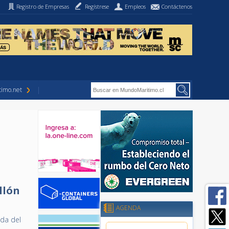
Registro de Empresas
Regístrese
Empleos
Contáctenos
imo.net
llón
AGENDA
ada del