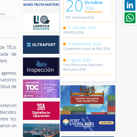
20
Octubre
2026
imir
TOC Americas 2026
Octubre
2026
21
ARACON 2026
Noviembre
2026
10
 de TEUs
Convención Anual de IBIA 2026
zada de
Agosto
2026
bre.
6
Foro Panorama Marítimo
Portuario 2026
 agentes
nuestros
titud de
Contecon
blecidos
ntre los
ueron un