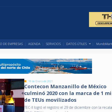
O DE EMPRESAS
AGENDA
SERVICIOS
DATOS ÚTILES
MundoMarit
18 de Enero de 2021
Contecon Manzanillo de México
culminó 2020 con la marca de 1 mi
de TEUs movilizados
TEC-II logró el registro el 29 de diciembre con la recal