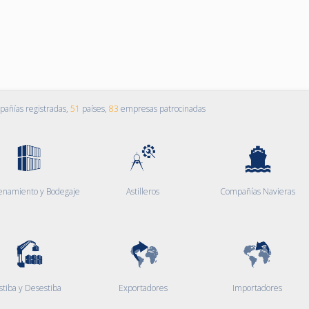
añías registradas,
51
países,
83
empresas patrocinadas
enamiento y Bodegaje
Astilleros
Compañías Navieras
stiba y Desestiba
Exportadores
Importadores