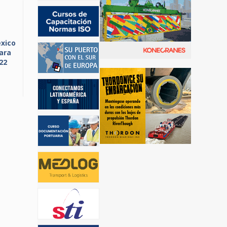
xico
para
22